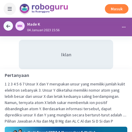
Masuk
Made K
04 Januari 2023 15:56
Iklan
Pertanyaan
1 2 3 4 5 6 7 Unsur X dan Y merupakan unsur yang memiliki jumlah kulit
elektron sebanyak 3. Unsur Y diketahui memiliki nomor atom yang
lebih besar dari unsur X dan letak keduanya saling berdampingan.
Namun, ternyata atom X lebih sukar membentuk ion positif
dibandingkan atom Y. Berdasarkan informasi tersebut, dapat
diprediksi unsur X dan Y yang mungkin secara berturut-turut adalah ....
Pilihan Jawaban А Na dan Mg B Mg dan AL С Al dan Si D Si dan P