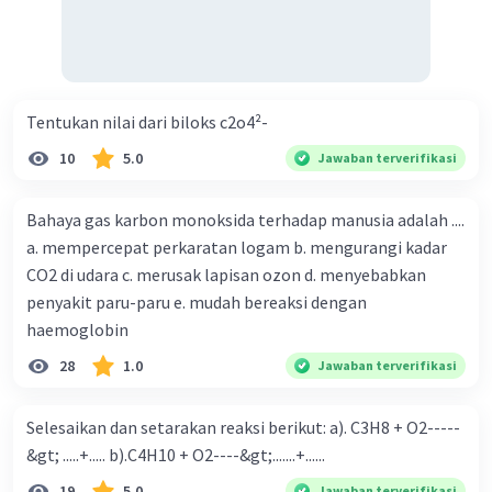
Iklan
Tentukan nilai dari biloks c2o4²-
10
5.0
Jawaban terverifikasi
Bahaya gas karbon monoksida terhadap manusia adalah ....
a. mempercepat perkaratan logam b. mengurangi kadar
CO2 di udara c. merusak lapisan ozon d. menyebabkan
penyakit paru-paru e. mudah bereaksi dengan
haemoglobin
28
1.0
Jawaban terverifikasi
Selesaikan dan setarakan reaksi berikut: a). C3H8 + O2-----
&gt; .....+..... b).C4H10 + O2----&gt;.......+......
19
5.0
Jawaban terverifikasi