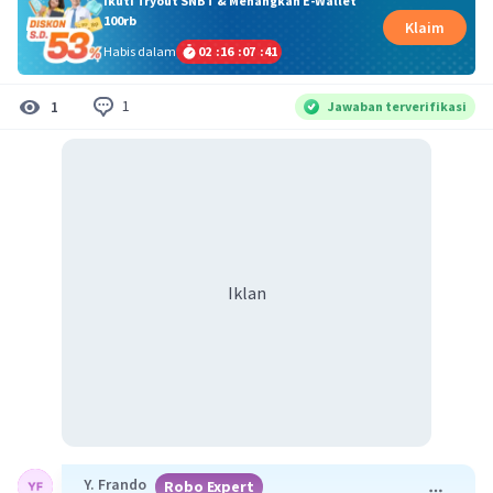
Ikuti Tryout SNBT & Menangkan E-Wallet
100rb
Klaim
Habis dalam
02
:
16
:
07
:
41
1
1
Jawaban terverifikasi
Iklan
Y. Frando
Robo Expert