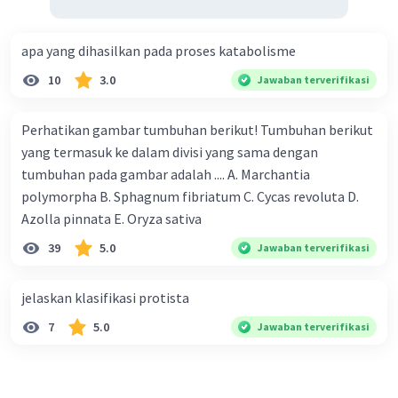
Plantae
:
apa yang dihasilkan pada proses katabolisme
Contoh: Pohon ek (Quercus), Gandum
10
3.0
Jawaban terverifikasi
(Triticum aestivum).
Plantae adalah kerajaan yang mencakup
organisme eukariotik fotosintetik yang
Perhatikan gambar tumbuhan berikut! Tumbuhan berikut
memiliki klorofil dan dinding sel yang
yang termasuk ke dalam divisi yang sama dengan
terbuat dari selulosa.
tumbuhan pada gambar adalah .... A. Marchantia
polymorpha B. Sphagnum fibriatum C. Cycas revoluta D.
Animalia
:
Azolla pinnata E. Oryza sativa
39
5.0
Contoh: Manusia (Homo sapiens), Singa
Jawaban terverifikasi
(Panthera leo).
Animalia adalah kerajaan yang mencakup
jelaskan klasifikasi protista
organisme eukariotik heterotrof yang
7
5.0
Jawaban terverifikasi
memiliki kemampuan bergerak
(setidaknya pada tahap tertentu dalam
siklus hidupnya) dan tidak memiliki dinding