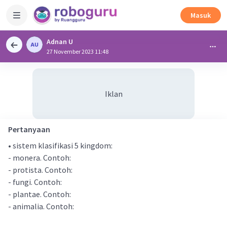
Masuk
Adnan U
27 November 2023 11:48
Iklan
Pertanyaan
• sistem klasifikasi 5 kingdom:
- monera. Contoh:
- protista. Contoh:
- fungi. Contoh:
- plantae. Contoh:
- animalia. Contoh: