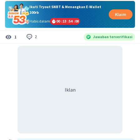
Ikuti Tryout SNBT & Menangkan E-Wallet
100rb
Klaim
Habis dalam
00
:
13
:
54
:
08
2
1
Jawaban terverifikasi
Iklan