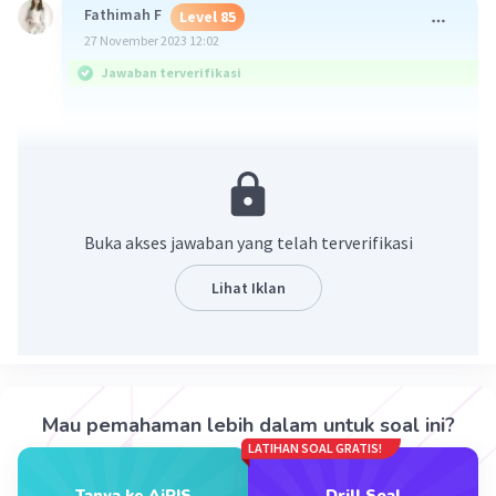
Fathimah F
Level 85
27 November 2023 12:02
Jawaban terverifikasi
-Monera (alga biru)
Protista (ganggang dan protozoa)
Fungi (jamur roti, ragi tapai, jamur tiram
putih)
Buka akses jawaban yang telah terverifikasi
Plantae (tumbuhan lumut, paku dan
berbiji)
Lihat Iklan
Animalia (hewan tidak bertulang belakang:
euspongia, poerion,ubur-ubur, bunga
karang. Hewan bertulang belakang: ikan,
katak, kura-kura)
Mau pemahaman lebih dalam untuk soal ini?
LATIHAN SOAL GRATIS!
·
5.0
(
1
)
Balas
Beri Rating
Tanya ke AiRIS
Drill Soal