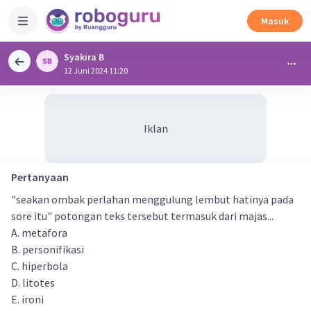
Masuk
Syakira B
12 Juni 2024 11:20
Iklan
Pertanyaan
"seakan ombak perlahan menggulung lembut hatinya pada
sore itu" potongan teks tersebut termasuk dari majas...
A. metafora
B. personifikasi
C. hiperbola
D. litotes
E. ironi