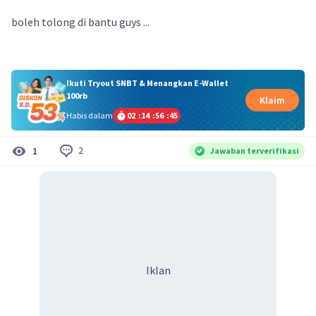
boleh tolong di bantu guys ...
Ikuti Tryout SNBT & Menangkan E-Wallet
100rb
Klaim
Habis dalam
02
:
14
:
56
:
45
2
1
Jawaban terverifikasi
Iklan