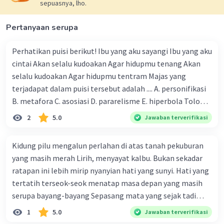
sepuasnya, lho.
Pertanyaan serupa
Perhatikan puisi berikut! Ibu yang aku sayangi Ibu yang aku
cintai Akan selalu kudoakan Agar hidupmu tenang Akan
selalu kudoakan Agar hidupmu tentram Majas yang
terjadapat dalam puisi tersebut adalah .... A. personifikasi
B. metafora C. asosiasi D. pararelisme E. hiperbola Tolong
sertakan penjelasannya 🙏🏻
2
5.0
Jawaban terverifikasi
Kidung pilu mengalun perlahan di atas tanah pekuburan
yang masih merah Lirih, menyayat kalbu. Bukan sekadar
ratapan ini lebih mirip nyanyian hati yang sunyi. Hati yang
tertatih terseok-seok menatap masa depan yang masih
serupa bayang-bayang Sepasang mata yang sejak tadi
berlindung di balik Majas yang dominan dalam kutipan
1
5.0
Jawaban terverifikasi
cerpen di atas adalah..... A. ironi B. metafora C.