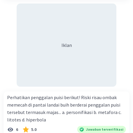
personifikasi D. paradoks E. metonimia
Iklan
Perhatikan penggalan puisi berikut! Riski risau ombak
memecah di pantai landai buih berderai penggalan puisi
tersebut termasuk majas... a. personifikasi b. metafora c.
litotes d. hiperbola
6
5.0
Jawaban terverifikasi