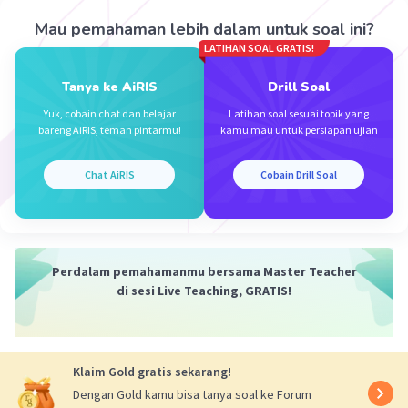
Penjelasan
Mau pemahaman lebih dalam untuk soal ini?
Personifikasi adalah majas yang memberikan
LATIHAN SOAL GRATIS!
sifat-sifat manusia kepada benda mati atau
konsep abstrak. Dalam teks tersebut, ombak
Tanya ke AiRIS
Drill Soal
digambarkan seolah-olah bisa "menggulung
Yuk, cobain chat dan belajar
Latihan soal sesuai topik yang
lembut hati," yang merupakan sifat manusia.
bareng AiRIS, teman pintarmu!
kamu mau untuk persiapan ujian
·
0.0
(
0
)
Balas
Beri Rating
Chat AiRIS
Cobain Drill Soal
Perdalam pemahamanmu bersama Master Teacher
di sesi Live Teaching, GRATIS!
Klaim Gold gratis sekarang!
Dengan Gold kamu bisa tanya soal ke Forum