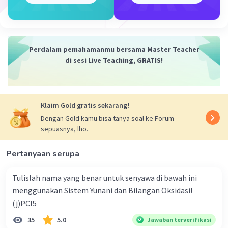
Jadi, nilai K adalah 0,5.
·
0.0
(
0
)
Balas
Beri Rating
Perdalam pemahamanmu bersama Master Teacher
di sesi Live Teaching, GRATIS!
Klaim Gold gratis sekarang!
Iklan
Dengan Gold kamu bisa tanya soal ke Forum
sepuasnya, lho.
Pertanyaan serupa
Tulislah nama yang benar untuk senyawa di bawah ini
menggunakan Sistem Yunani dan Bilangan Oksidasi!
(j)PCI5
35
5.0
Jawaban terverifikasi