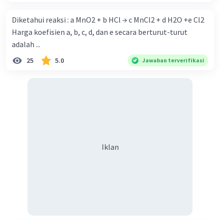
Diketahui reaksi : a MnO2 + b HCl → c MnCl2 + d H2O +e Cl2
Harga koefisien a, b, c, d, dan e secara berturut-turut
adalah ...
25
5.0
Jawaban terverifikasi
Iklan