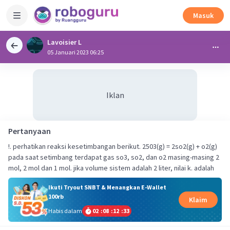
Masuk
Lavoisier L
05 Januari 2023 06:25
Iklan
Pertanyaan
!. perhatikan reaksi kesetimbangan berikut. 2503(g) = 2so2(g) + o2(g)
pada saat setimbang terdapat gas so3, so2, dan o2 masing-masing 2
mol, 2 mol dan 1 mol. jika volume sistem adalah 2 liter, nilai k. adalah
Ikuti Tryout SNBT & Menangkan E-Wallet
100rb
Klaim
Habis dalam
02
:
08
:
12
:
32