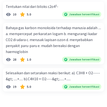
Tentukan nilai dari biloks c2o4²-
10
5.0
Jawaban terverifikasi
Bahaya gas karbon monoksida terhadap manusia adalah ....
a. mempercepat perkaratan logam b. mengurangi kadar
CO2 di udara c. merusak lapisan ozon d. menyebabkan
penyakit paru-paru e. mudah bereaksi dengan
haemoglobin
28
1.0
Jawaban terverifikasi
Selesaikan dan setarakan reaksi berikut: a). C3H8 + O2-----
&gt; .....+..... b).C4H10 + O2----&gt;.......+......
19
5.0
Jawaban terverifikasi