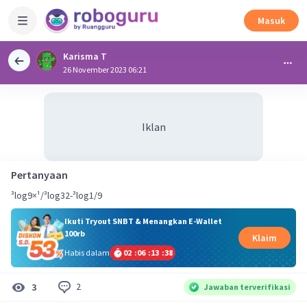
Masuk
Karisma T
26 November 2023 06:21
Iklan
Pertanyaan
³log9×¹/³log32-³log1/9
Ikuti Tryout SNBT & Menangkan E-Wallet
100rb
Klaim
Habis dalam
02
:
06
:
13
:
38
2
3
Jawaban terverifikasi