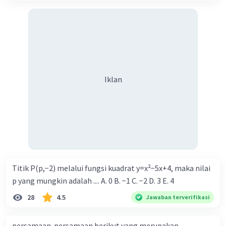
log_9(x^3) - log_9(32^(1/3)) - log_9(9)
Kemudian, kita bisa menggunakan aturan logaritma yang
mengatakan bahwa log_a(b) - log_a(c) = log_a(b/c) untuk
menyederhanakan lebih lanjut:
log_9((x^3 * 9) / 32^(1/3))
Iklan
Jadi, jawabannya adalah log_9((x^3 * 9) / 32^(1/3)).
·
0.0
(
0
)
Balas
Beri Rating
Titik P(p,−2) melalui fungsi kuadrat y=x²−5x+4, maka nilai
p yang mungkin adalah .... A. 0 B. −1 C. −2 D. 3 E. 4
28
4.5
Jawaban terverifikasi
persamaan-persamaan berikut yang merupakan