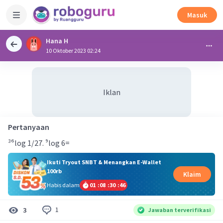
Masuk
Hana H
10 Oktober 2023 02:24
Iklan
Pertanyaan
³⁶log 1/27. ⁹log 6=
Ikuti Tryout SNBT & Menangkan E-Wallet
100rb
Klaim
Habis dalam
01
:
08
:
30
:
46
1
3
Jawaban terverifikasi