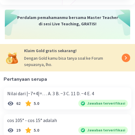
Perdalam pemahamanmu bersama Master Teacher
di sesi Live Teaching, GRATIS!
Klaim Gold gratis sekarang!
Dengan Gold kamu bisa tanya soal ke Forum
sepuasnya, lho.
Pertanyaan serupa
Nilai dari |−7+4|=… A. 3 B. −3 C. 11 D. −4 E. 4
62
5.0
Jawaban terverifikasi
cos 105° - cos 15° adalah
19
5.0
Jawaban terverifikasi