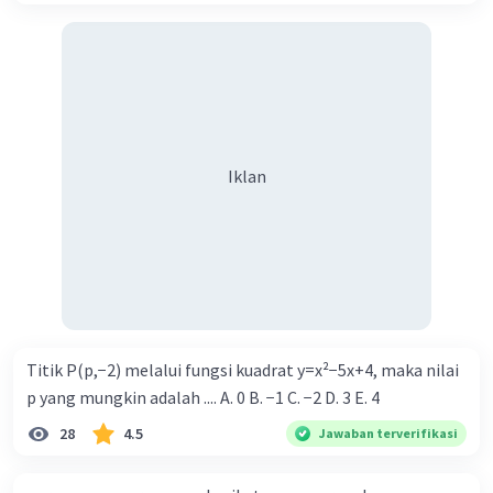
Iklan
Titik P(p,−2) melalui fungsi kuadrat y=x²−5x+4, maka nilai
p yang mungkin adalah .... A. 0 B. −1 C. −2 D. 3 E. 4
28
4.5
Jawaban terverifikasi