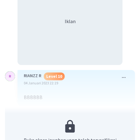
Iklan
RIANZZ R
Level 10
04 Januari 2023 22:19
BBBBBB
·
0.0
(
0
)
Balas
Beri Rating