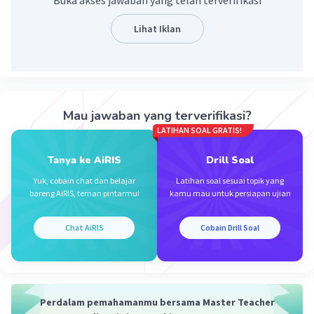
Buka akses jawaban yang telah terverifikasi
Lihat Iklan
Iklan
Mau jawaban yang terverifikasi?
LATIHAN SOAL GRATIS!
Tanya ke AiRIS
Drill Soal
Yuk, cobain chat dan belajar
Latihan soal sesuai topik yang
bareng AiRIS, teman pintarmu!
kamu mau untuk persiapan ujian
Chat AiRIS
Cobain Drill Soal
Perdalam pemahamanmu bersama Master Teacher