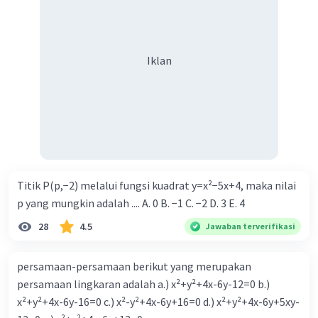
Iklan
Titik P(p,−2) melalui fungsi kuadrat y=x²−5x+4, maka nilai
p yang mungkin adalah .... A. 0 B. −1 C. −2 D. 3 E. 4
28
4.5
Jawaban terverifikasi
persamaan-persamaan berikut yang merupakan
persamaan lingkaran adalah a.) x²+y²+4x-6y-12=0 b.)
x²+y²+4x-6y-16=0 c.) x²-y²+4x-6y+16=0 d.) x²+y²+4x-6y+5xy-