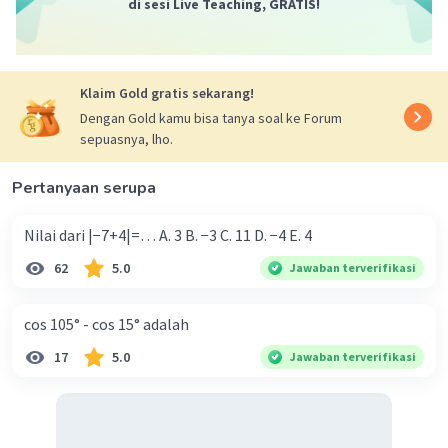
di sesi Live Teaching, GRATIS!
Klaim Gold gratis sekarang!
Dengan Gold kamu bisa tanya soal ke Forum
sepuasnya, lho.
Pertanyaan serupa
Nilai dari |−7+4|=… A. 3 B. −3 C. 11 D. −4 E. 4
62
5.0
Jawaban terverifikasi
cos 105° - cos 15° adalah
17
5.0
Jawaban terverifikasi