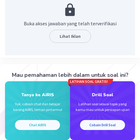
= √(x²-6x+9) = √(x-3)² = x-3
√(f+g)(x) = x-3
Buka akses jawaban yang telah terverifikasi
·
5.0
(
1
)
Balas
Beri Rating
Lihat Iklan
Maudy A
Level 16
04 Oktober 2023 00:27
Jawaban terverifikasi
Mau pemahaman lebih dalam untuk soal ini?
Semoga membantu 🙏☺️
Iklan
LATIHAN SOAL GRATIS!
Tanya ke AiRIS
Drill Soal
Yuk, cobain chat dan belajar
Latihan soal sesuai topik yang
bareng AiRIS, teman pintarmu!
kamu mau untuk persiapan ujian
Chat AiRIS
Cobain Drill Soal