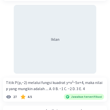
Iklan
Titik P(p,−2) melalui fungsi kuadrat y=x²−5x+4, maka nilai
p yang mungkin adalah .... A. 0 B. −1 C. −2 D. 3 E. 4
27
4.5
Jawaban terverifikasi