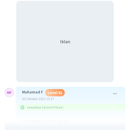
Iklan
Muhamad F
Level 81
03 Oktober 2023 15:17
Jawaban terverifikasi
√(f+g)(x) = √(f(x) +g(x))
= √(x+6+x²-7x+3)