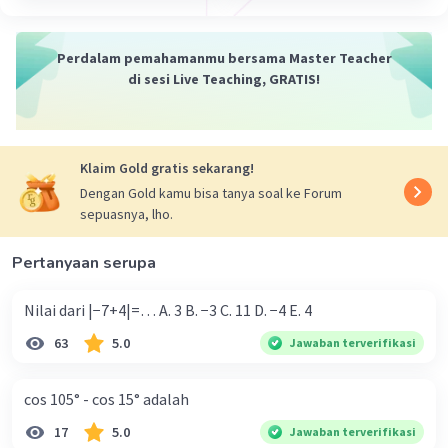
·
5.0
(
1
)
Balas
Beri Rating
Perdalam pemahamanmu bersama Master Teacher
di sesi Live Teaching, GRATIS!
Klaim Gold gratis sekarang!
Dengan Gold kamu bisa tanya soal ke Forum
sepuasnya, lho.
Pertanyaan serupa
Nilai dari |−7+4|=… A. 3 B. −3 C. 11 D. −4 E. 4
63
5.0
Jawaban terverifikasi
cos 105° - cos 15° adalah
17
5.0
Jawaban terverifikasi