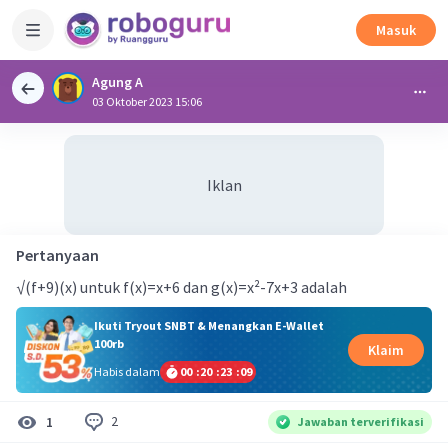
Masuk
Agung A
03 Oktober 2023 15:06
Iklan
Pertanyaan
√(f+9)(x) untuk f(x)=x+6 dan g(x)=x²-7x+3 adalah
Ikuti Tryout SNBT & Menangkan E-Wallet
100rb
Klaim
Habis dalam
00
:
20
:
23
:
09
2
1
Jawaban terverifikasi