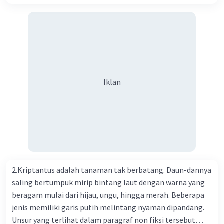
Kesehatan Nasional Cina mencatat jumlah kematian
akibat virus Corona baru telah mencapai 636 kasus,
sedangkan jumlah warga yang terinfeksi menjadi 31.161
kasus. Kasus terbanyak terjadi di Hubei, Cina, tempat vi
kesehatan du niairus pertama muncul. Selain di Cina, virus
itu kini telah menyebar ke lebih dari 25 negara. 3) Para
ilmuwan bekerja dalam kecepatan penuh untuk
Iklan
menemukan vaksin bagi virus Corona baru atau penyakit
pernapasan akut 2019-nCOV. Sebagai pusat epidemic,
ilmuwan Cina berupaya menemukan vaksin bagi virus itu.
Perkembangan terbaru adalah mereka menciptakan peta
genetik virus. 4) Ilmuwan dari Australia, Kanada, hingga
Prancis ikut menciptakan berbagai jenis inokulasi
bersama sejumlah perusahaan biotek dan vaksin.
2.Kriptantus adalah tanaman tak berbatang. Daun-dannya
Beberapa waktu lalu, Kepala Laboratorium Identifikasi
saling bertumpuk mirip bintang laut dengan warna yang
Virus dari Institut Peter Doherty untuk Infeksi dan
beragam mulai dari hijau, ungu, hingga merah. Beberapa
kekebalan, Melbourne, Julian Druce, menyatakan mereka
jenis memiliki garis putih melintang nyaman dipandang.
mengembangkan virus Corona versi laboratorium dari
Unsur yang terlihat dalam paragraf non fiksi tersebut