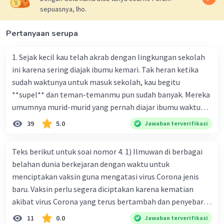
sepuasnya, lho.
Pertanyaan serupa
1. Sejak kecil kau telah akrab dengan lingkungan sekolah
ini karena sering diajak ibumu kemari. Tak heran ketika
sudah waktunya untuk masuk sekolah, kau begitu
**supel** dan teman-temanmu pun sudah banyak. Mereka
umumnya murid-murid yang pernah diajar ibumu waktu
kelas satu. Sedangkan aku? Aku waktu itu baru saja pindah
39
5.0
Jawaban terverifikasi
ke kota kecil ini. Makna kata bercetak tebal dalam kutipan
cerpen tersebut adalah .... A. ramah C. santun B. sopan D.
Teks berikut untuk soai nomor 4. 1) Ilmuwan di berbagai
baik
belahan dunia berkejaran dengan waktu untuk
menciptakan vaksin guna mengatasi virus Corona jenis
baru. Vaksin perlu segera diciptakan karena kematian
akibat virus Corona yang terus bertambah dan penyebaran
virus yang kian meluas. 2) Pada Jum'at (7-2-2020), Komisi
11
0.0
Jawaban terverifikasi