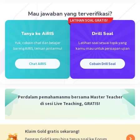
Mau jawaban yang terverifikasi?
Iklan
LATIHAN SOAL GRATIS!
Tanya ke AiRIS
Drill Soal
Yuk, cobain chat dan belajar
Latihan soal sesuai topik yang
bareng AiRIS, teman pintarmu!
kamu mau untuk persiapan ujian
Chat AiRIS
Cobain Drill Soal
Perdalam pemahamanmu bersama Master Teacher
di sesi Live Teaching, GRATIS!
Klaim Gold gratis sekarang!
Dengan Gold kamu bisa tanya soal ke Forum