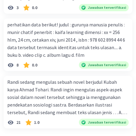
tubuh pasien yang terinfeksi untuk uji coba. Tanggapan
adalah... A. cara menyajikan isi buku B. bahasa yang
3
0.0
Jawaban terverifikasi
yang sesuai dengan berita tersebut adalah ... A.
digunakan C. tokoh dan penokohan D. penyajian alur cerita
Pemerintah Australia telah tanggap menghadapi
perhatikan data berikut! judul : gurunya manusia penulis :
serangan virus Corona dengan menemukan vaksin virus
munir chatif penerbit : kaifa learning dimensi : xx = 256
tersebut. B. Para ilmuan perlu segera mempelajari virus
hlm, 24 cm, cetakan xiv, juni 2014 , isbn : 978 602 8994 44 6
corona yang menjadi masalah besar bagi kesehatan dunia
data tersebut termasuk identitas untuk teks ulasan.... a.
karena persebarannya sangat cepat. C. Masyarakat perlu
buku b. video clip c. album lagu d. film
mawas diri dan menjaga kesehatan dalam menghadapi
serangan virus corona yang mulai menyebar di Indonesia,
8
0.0
Jawaban terverifikasi
D. Virus corona menjadi masalah besar bagi kesehatan
manusia.
Randi sedang mengulas sebuah novel berjudul Kubah
karya Ahmad Tohari. Randi ingin mengulas aspek-aspek
sosial dalam novel tersebut sehingga ia menggunakan
pendekatan sosiologi sastra. Berdasarkan ilustrasi
tersebut, Randi sedang membuat teks ulasan jenis … A.
deskriptif B. objektif C. informatif D. kritis
21
1.0
Jawaban terverifikasi