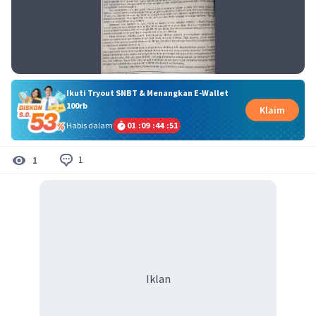
Ikuti Tryout SNBT & Menangkan E-Wallet
100rb
Klaim
Habis dalam
01
:
09
:
44
:
51
1
1
Iklan