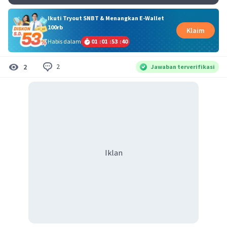
Ikuti Tryout SNBT & Menangkan E-Wallet
100rb
Klaim
Habis dalam
01
:
01
:
53
:
40
2
2
Jawaban terverifikasi
Iklan