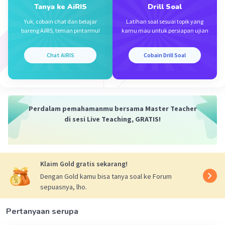
Tanya ke AiRIS
Drill Soal
<=> (2x - 5)(x - 2) = 0
<=> x = 2½ atau x = 2
Yuk, cobain chat dan belajar
Latihan soal sesuai topik yang
bareng AiRIS, teman pintarmu!
kamu mau untuk persiapan ujian
Chat AiRIS
Cobain Drill Soal
·
0.0
(
0
)
Balas
Beri Rating
Fitri F
Level 4
Perdalam pemahamanmu bersama Master Teacher
30 September 2023 14:46
di sesi Live Teaching, GRATIS!
-362,866
Iklan
·
0.0
(
0
)
Balas
Beri Rating
Klaim Gold gratis sekarang!
Dengan Gold kamu bisa tanya soal ke Forum
sepuasnya, lho.
Pertanyaan serupa