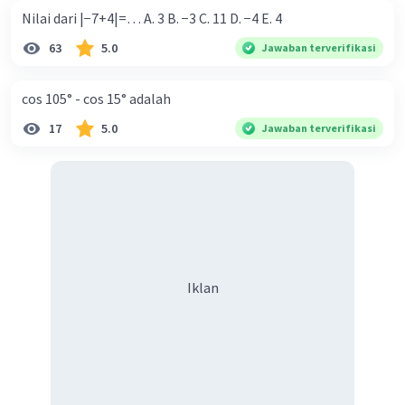
Nilai dari |−7+4|=… A. 3 B. −3 C. 11 D. −4 E. 4
63
5.0
Jawaban terverifikasi
cos 105° - cos 15° adalah
17
5.0
Jawaban terverifikasi
Iklan