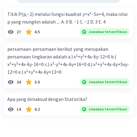
Titik P(p,−2) melalui fungsi kuadrat y=x²−5x+4, maka nilai
p yang mungkin adalah .... A. 0 B. −1 C. −2 D. 3 E. 4
27
4.5
Jawaban terverifikasi
persamaan-persamaan berikut yang merupakan
persamaan lingkaran adalah a.) x²+y²+4x-6y-12=0 b.)
x²+y²+4x-6y-16=0 c.) x²-y²+4x-6y+16=0 d.) x²+y²+4x-6y+5xy-
12=0 e.) x²+y²+4x-6y+13=0
34
3.0
Jawaban terverifikasi
Apa yang dimaksud dengan Statistika?
14
4.2
Jawaban terverifikasi