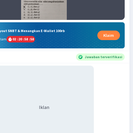
ryout SNBT & Menangkan E-Wallet 100rb
Klaim
alam
02
:
20
:
58
:
58
Jawaban terverifikasi
Iklan