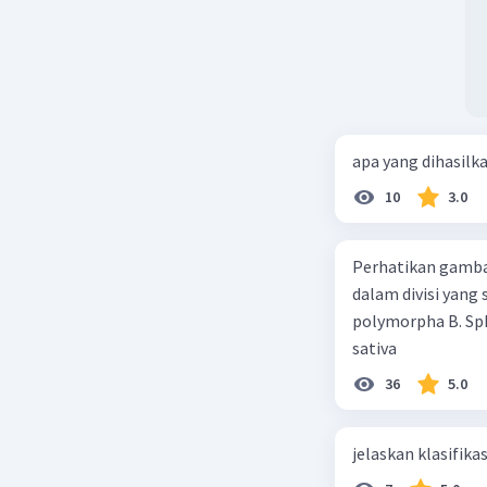
apa yang dihasilk
10
3.0
Perhatikan gamba
dalam divisi yang
polymorpha B. Sph
sativa
36
5.0
jelaskan klasifikas