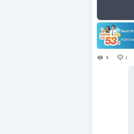
Ikuti T
Habis d
1
3