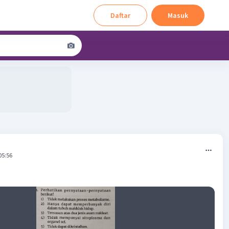
Daftar
Masuk
05:56