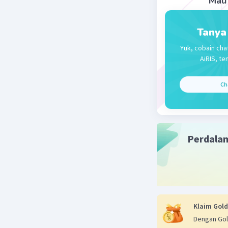
Mau 
Tanya
Yuk, cobain cha
AiRIS, te
Ch
Perdala
Klaim Gold
Dengan Gol