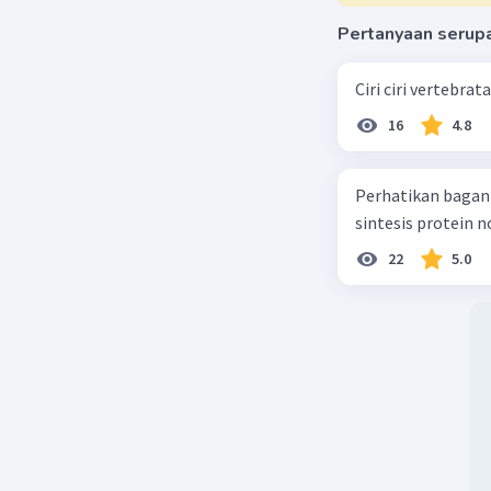
Pertanyaan serup
Ciri ciri vertebra
16
4.8
Perhatikan bagan sintesis protei
sintesis protein 
22
5.0