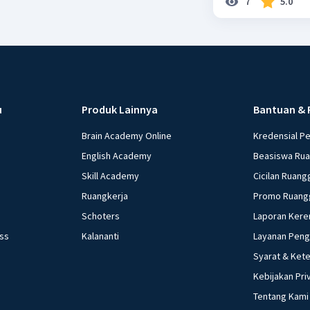
7
5.0
u
Produk Lainnya
Bantuan & 
Brain Academy Online
Kredensial P
English Academy
Beasiswa Ru
Skill Academy
Cicilan Ruang
Ruangkerja
Promo Ruang
Schoters
Laporan Kere
ess
Kalananti
Layanan Pen
Syarat & Ket
Kebijakan Pri
Tentang Kami