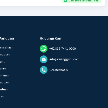
Jawaban terverifikasi
Panduan
Hubungi Kami
erusahaan
+62 815-7441-0000
angguru
info@ruangguru.com
guru
guru
02130930000
ntanan
gaduan
entuan
vasi