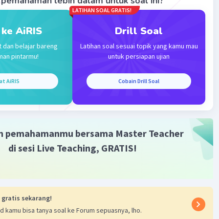
pemahaman lebih dalam untuk soal ini?
LATIHAN SOAL GRATIS!
 ke AiRIS
Drill Soal
t dan belajar bareng
Latihan soal sesuai topik yang kamu mau
man pintarmu!
untuk persiapan ujian
Iklan
at AiRIS
Cobain Drill Soal
m pemahamanmu bersama Master Teacher
di sesi Live Teaching, GRATIS!
 gratis sekarang!
d kamu bisa tanya soal ke Forum sepuasnya, lho.