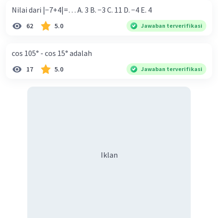
Nilai dari |−7+4|=… A. 3 B. −3 C. 11 D. −4 E. 4
62
5.0
Jawaban terverifikasi
cos 105° - cos 15° adalah
17
5.0
Jawaban terverifikasi
Iklan