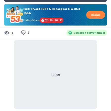
Ikuti Tryout SNBT & Menangkan E-Wallet
100rb
Klaim
Habis dalam
02
:
18
:
26
:
11
1
1
Jawaban terverifikasi
Iklan