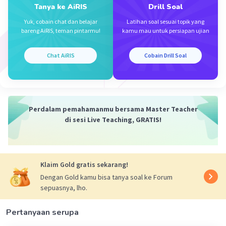
Tanya ke AiRIS
Drill Soal
Yuk, cobain chat dan belajar
Latihan soal sesuai topik yang
bareng AiRIS, teman pintarmu!
kamu mau untuk persiapan ujian
Chat AiRIS
Cobain Drill Soal
Iklan
Perdalam pemahamanmu bersama Master Teacher
di sesi Live Teaching, GRATIS!
Klaim Gold gratis sekarang!
Dengan Gold kamu bisa tanya soal ke Forum
sepuasnya, lho.
Pertanyaan serupa