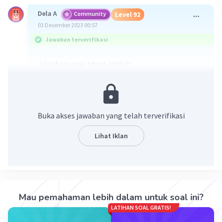
Dela A
Community
Level 92
03 Desember 2023 00:57
Jawaban terverifikasi
Jawaban yang tepat adalah
Nilai x = -2
Nilai y = 2
Nilai z = -1
Penjelasan lebih lengkap ada di gambar yaa
Buka akses jawaban yang telah terverifikasi
Lihat Iklan
Mau pemahaman lebih dalam untuk soal ini?
LATIHAN SOAL GRATIS!
·
0.0
(
0
)
Balas
Beri Rating