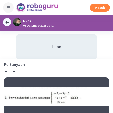
Masuk
Nur Y
03 Desember 2023 00:41
Iklan
Pertanyaan
🙏🏻🙏🏻