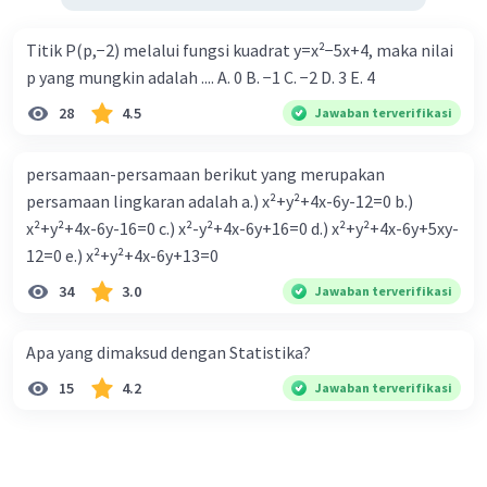
Titik P(p,−2) melalui fungsi kuadrat y=x²−5x+4, maka nilai
p yang mungkin adalah .... A. 0 B. −1 C. −2 D. 3 E. 4
28
4.5
Jawaban terverifikasi
persamaan-persamaan berikut yang merupakan
persamaan lingkaran adalah a.) x²+y²+4x-6y-12=0 b.)
x²+y²+4x-6y-16=0 c.) x²-y²+4x-6y+16=0 d.) x²+y²+4x-6y+5xy-
12=0 e.) x²+y²+4x-6y+13=0
34
3.0
Jawaban terverifikasi
Apa yang dimaksud dengan Statistika?
15
4.2
Jawaban terverifikasi