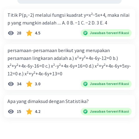
Titik P(p,−2) melalui fungsi kuadrat y=x²−5x+4, maka nilai
p yang mungkin adalah .... A. 0 B. −1 C. −2 D. 3 E. 4
28
4.5
Jawaban terverifikasi
persamaan-persamaan berikut yang merupakan
persamaan lingkaran adalah a.) x²+y²+4x-6y-12=0 b.)
x²+y²+4x-6y-16=0 c.) x²-y²+4x-6y+16=0 d.) x²+y²+4x-6y+5xy-
12=0 e.) x²+y²+4x-6y+13=0
34
3.0
Jawaban terverifikasi
Apa yang dimaksud dengan Statistika?
15
4.2
Jawaban terverifikasi