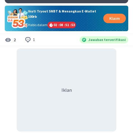
Ikuti Tryout SNBT & Menangkan E-Wallet
100rb
Klaim
Habis dalam
02
:
08
:
51
:
53
1
2
Jawaban terverifikasi
Iklan