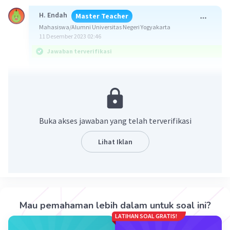
H. Endah
Master Teacher
Mahasiswa/Alumni Universitas Negeri Yogyakarta
11 Desember 2023 02:46
Jawaban terverifikasi
Jawaban: 72 cara
Konsep:
Permutasi siklis (Melingkar) dari n unsur adalah
Buka akses jawaban yang telah terverifikasi
(n - 1)!.
dengan n! = n × (n-1) × (n-2) × ... × 2 × 1
Lihat Iklan
Pembahasan:
Banyak susunan duduk tanpa syarat dengan n = 6:
= (6 - 1)!
= 5!
Mau pemahaman lebih dalam untuk soal ini?
= 5 × 4 × 3 × 2 × 1
LATIHAN SOAL GRATIS!
= 120