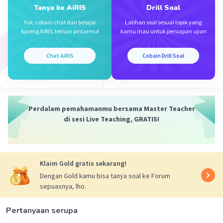
Tanya ke AiRIS
Drill Soal
Banyak susunan duduk dengan syarat Ana dan
Yuk, cobain chat dan belajar
Latihan soal sesuai topik yang
Beni duduk berdekatan (n = 5):
bareng AiRIS, teman pintarmu!
kamu mau untuk persiapan ujian
= (5 - 1)! × 2!
= 4! × 2!
Chat AiRIS
Cobain Drill Soal
= 4 × 3 × 2 × 1 × 2 × 1
= 48
Banyak susunan duduk dengan syarat Ana dan
Perdalam pemahamanmu bersama Master Teacher
Beni tidak duduk berdekatan:
di sesi Live Teaching, GRATIS!
120 - 48 = 72
Jadi, banyak susunan duduk dengan syarat Ana
dan Beni tidak duduk berdekatan adalah 72 cara.
Klaim Gold gratis sekarang!
Dengan Gold kamu bisa tanya soal ke Forum
·
0.0
(
0
)
Balas
Beri Rating
sepuasnya, lho.
Pertanyaan serupa