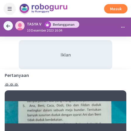
Masuk
TASYA V
Berlangganan
10 Desember 2023 16:04
Iklan
Pertanyaan
🙏🙏🙏