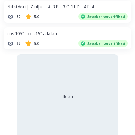
Nilai dari |−7+4|=… A. 3 B. −3 C. 11 D. −4 E. 4
62
5.0
Jawaban terverifikasi
Iklan
cos 105° - cos 15° adalah
17
5.0
Jawaban terverifikasi
Iklan