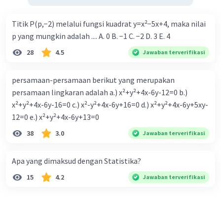
Titik P(p,−2) melalui fungsi kuadrat y=x²−5x+4, maka nilai
p yang mungkin adalah .... A. 0 B. −1 C. −2 D. 3 E. 4
28
4.5
Jawaban terverifikasi
persamaan-persamaan berikut yang merupakan
persamaan lingkaran adalah a.) x²+y²+4x-6y-12=0 b.)
x²+y²+4x-6y-16=0 c.) x²-y²+4x-6y+16=0 d.) x²+y²+4x-6y+5xy-
12=0 e.) x²+y²+4x-6y+13=0
38
3.0
Jawaban terverifikasi
Apa yang dimaksud dengan Statistika?
15
4.2
Jawaban terverifikasi