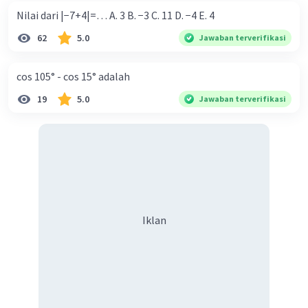
Nilai dari |−7+4|=… A. 3 B. −3 C. 11 D. −4 E. 4
62
5.0
Jawaban terverifikasi
Iklan
cos 105° - cos 15° adalah
19
5.0
Jawaban terverifikasi
Iklan