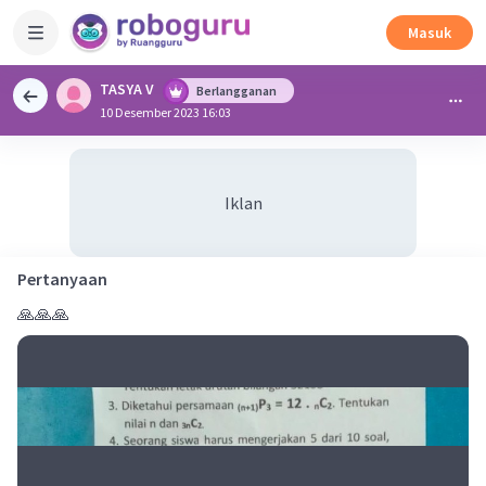
Masuk
TASYA V
Berlangganan
10 Desember 2023 16:03
Iklan
Pertanyaan
🙏🙏🙏