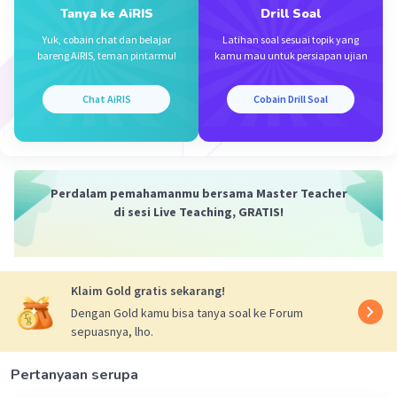
(n+1).n!/n! = 6
Tanya ke AiRIS
Drill Soal
n+1 = 6
Yuk, cobain chat dan belajar
Latihan soal sesuai topik yang
n = 5
bareng AiRIS, teman pintarmu!
kamu mau untuk persiapan ujian
maka
Chat AiRIS
Cobain Drill Soal
C(3n, 2) = C(15, 2)
= 15!/(2! . 13!)
= (15.14.13!)/(2.1 . 13!)
= 15 x 7
Perdalam pemahamanmu bersama Master Teacher
= 105
di sesi Live Teaching, GRATIS!
Jadi, nilai n dan C(3n, 2) berturut turut adalah 5
can 105
Klaim Gold gratis sekarang!
·
0.0
(
0
)
Balas
Beri Rating
Dengan Gold kamu bisa tanya soal ke Forum
sepuasnya, lho.
Pertanyaan serupa