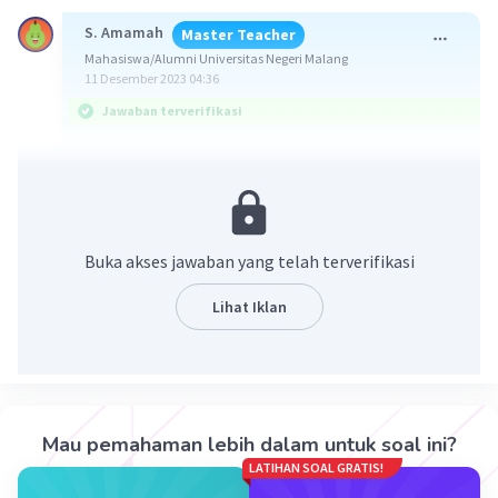
S. Amamah
Master Teacher
Mahasiswa/Alumni Universitas Negeri Malang
11 Desember 2023 04:36
Jawaban terverifikasi
Jawaban: 5 can 105
ingat!
P(n, r) = n!/(n-r)!
Buka akses jawaban yang telah terverifikasi
C(n, r) = n!/(r!. (n-r)!)
Lihat Iklan
maka
P(n+1, 3) = 12 . C(n, 2)
(n+1)!/(n+1-3)! = 12 . n!/(2! (n-2)!)
(n+1)!/(n - 2)! = 12 . n!/(2! (n-2)!)
(n - 2)!x (n+1)!/(n - 2)! = 12 . n!/(2! (n-2)!) x (n - 2)!
Mau pemahaman lebih dalam untuk soal ini?
(n+1)!= 12 . n!/(2.1)
LATIHAN SOAL GRATIS!
(n+1)!/n! = 6