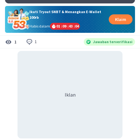
Ikuti Tryout SNBT & Menangkan E-Wallet
100rb
Klaim
Habis dalam
01
:
09
:
43
:
04
1
1
Jawaban terverifikasi
Iklan