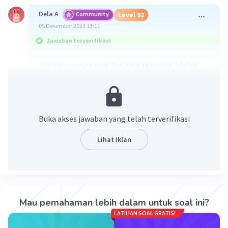
Dela A
Community
Level 92
05 Desember 2023 13:11
Jawaban terverifikasi
Jawaban yang tepat dari soal tersebut adalah
opsi A. P⁹
Perlu diingat bahwa
(a^m)^n = a^m×n
Buka akses jawaban yang telah terverifikasi
a^m/a^n = a^m–n
Sehingga
Lihat Iklan
(2p⁴)³ : 8p³ = 2³p⁴×³ : 8p³
= 8p¹²/8p³
= p¹²-³
=
p⁹
Mau pemahaman lebih dalam untuk soal ini?
·
5.0
(
1
)
Balas
Beri Rating
LATIHAN SOAL GRATIS!