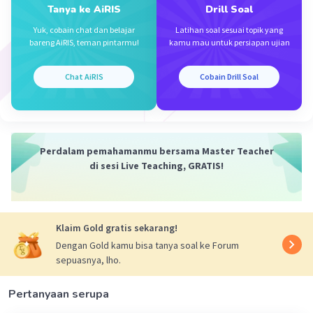
Tanya ke AiRIS
Drill Soal
Shulhan G
Level 1
Yuk, cobain chat dan belajar
Latihan soal sesuai topik yang
05 Desember 2023 12:27
bareng AiRIS, teman pintarmu!
kamu mau untuk persiapan ujian
Jawabannya b.
Chat AiRIS
Cobain Drill Soal
·
0.0
(
0
)
Balas
Beri Rating
Iklan
Perdalam pemahamanmu bersama Master Teacher
di sesi Live Teaching, GRATIS!
Klaim Gold gratis sekarang!
Dengan Gold kamu bisa tanya soal ke Forum
sepuasnya, lho.
Pertanyaan serupa