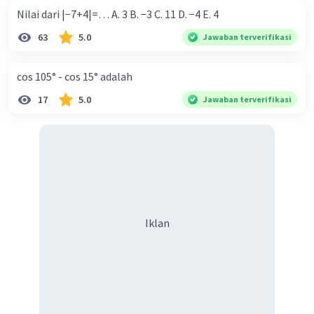
Nilai dari |−7+4|=… A. 3 B. −3 C. 11 D. −4 E. 4
63
5.0
Jawaban terverifikasi
cos 105° - cos 15° adalah
17
5.0
Jawaban terverifikasi
Iklan