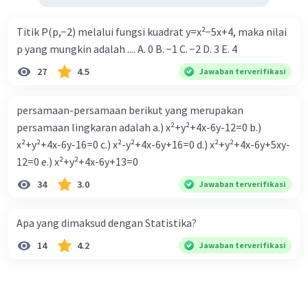
Titik P(p,−2) melalui fungsi kuadrat y=x²−5x+4, maka nilai
p yang mungkin adalah .... A. 0 B. −1 C. −2 D. 3 E. 4
27
4.5
Jawaban terverifikasi
persamaan-persamaan berikut yang merupakan
persamaan lingkaran adalah a.) x²+y²+4x-6y-12=0 b.)
x²+y²+4x-6y-16=0 c.) x²-y²+4x-6y+16=0 d.) x²+y²+4x-6y+5xy-
12=0 e.) x²+y²+4x-6y+13=0
34
3.0
Jawaban terverifikasi
Apa yang dimaksud dengan Statistika?
14
4.2
Jawaban terverifikasi