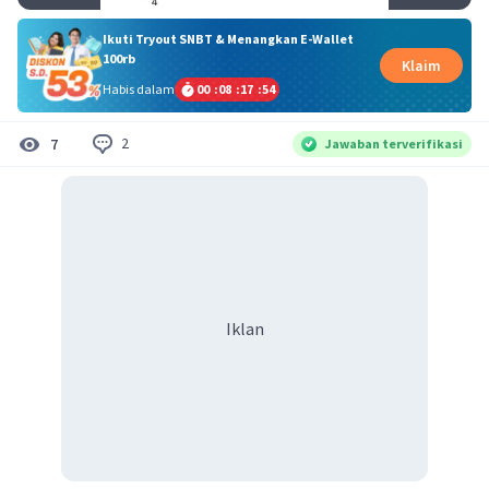
Ikuti Tryout SNBT & Menangkan E-Wallet
100rb
Klaim
Habis dalam
00
:
08
:
17
:
54
2
7
Jawaban terverifikasi
Iklan