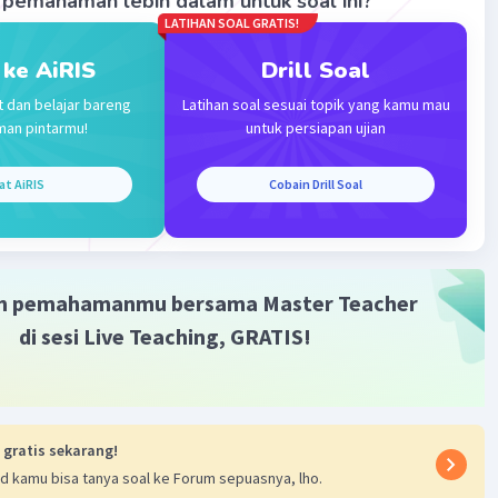
pemahaman lebih dalam untuk soal ini?
LATIHAN SOAL GRATIS!
 ke AiRIS
Drill Soal
Iklan
t dan belajar bareng
Latihan soal sesuai topik yang kamu mau
man pintarmu!
untuk persiapan ujian
at AiRIS
Cobain Drill Soal
m pemahamanmu bersama Master Teacher
di sesi Live Teaching, GRATIS!
 gratis sekarang!
d kamu bisa tanya soal ke Forum sepuasnya, lho.