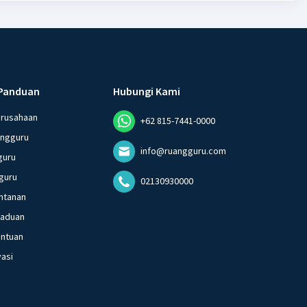
Panduan
Hubungi Kami
erusahaan
+62 815-7441-0000
angguru
info@ruangguru.com
guru
guru
02130930000
ntanan
gaduan
entuan
vasi