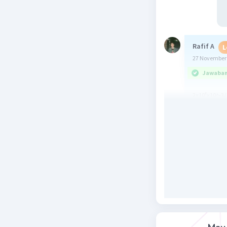
Rafif A
L
27 November 
Jawaban 
2×10⁴×10^-3/
=10⁴×20^-3/4
=10/49
Beri R