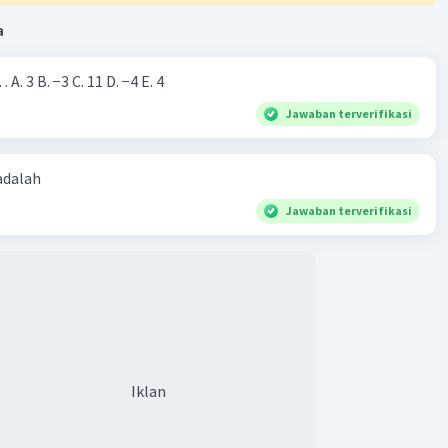
a
Nilai dari |−7+4|=… A. 3 B. −3 C. 11 D. −4 E. 4
Jawaban terverifikasi
 adalah
Jawaban terverifikasi
Iklan