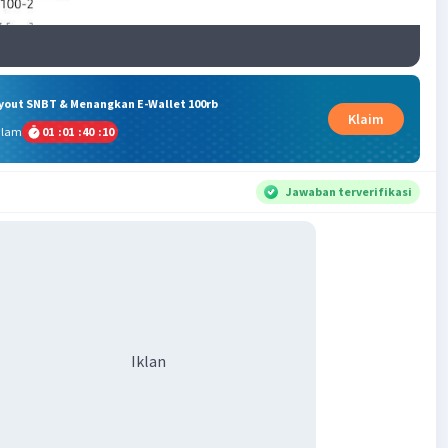
ryout SNBT & Menangkan E-Wallet 100rb
Klaim
alam
01
:
01
:
40
:
09
Jawaban terverifikasi
Iklan