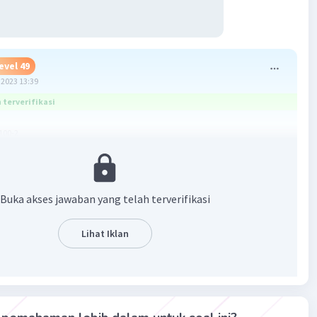
evel 49
2023 13:39
terverifikasi
100-2
9
Buka akses jawaban yang telah terverifikasi
Lihat Iklan
·
5.0
(
1
)
Balas
ating