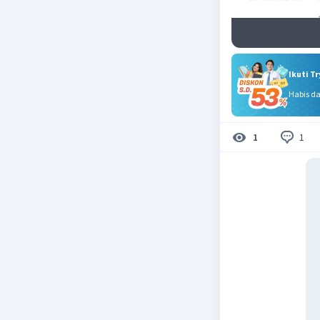
Ikuti T
Habis d
1
1