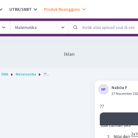
UTBK/SNBT
Produk Ruangguru
Iklan
SMA
Matematika
??...
Nabila F
27 November 202
??