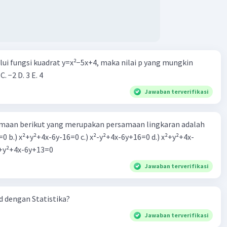
alui fungsi kuadrat y=x²−5x+4, maka nilai p yang mungkin
 C. −2 D. 3 E. 4
Jawaban terverifikasi
aan berikut yang merupakan persamaan lingkaran adalah
=0 b.) x²+y²+4x-6y-16=0 c.) x²-y²+4x-6y+16=0 d.) x²+y²+4x-
2=0 e.) x²+y²+4x-6y+13=0
Jawaban terverifikasi
 dengan Statistika?
Jawaban terverifikasi