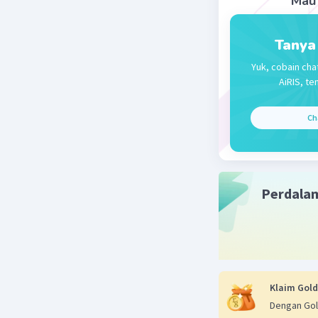
Mau 
Tanya
Yuk, cobain cha
AiRIS, te
Ch
Perdala
Klaim Gold
Dengan Gol