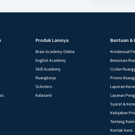
u
Produk Lainnya
Bantuan & 
Brain Academy Online
Kredensial P
English Academy
Beasiswa Ru
Skill Academy
Cicilan Ruang
Ruangkerja
Promo Ruang
Schoters
Laporan Kere
ess
Kalananti
Layanan Pen
Syarat & Ket
Kebijakan Pri
Tentang Kami
Kontak Kami