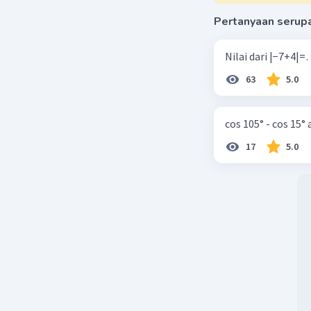
Pertanyaan serup
63
5.0
cos 105° - cos 15°
17
5.0