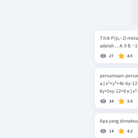
Titik P(p,−2) mel
adalah .... A. 0 B. −1
27
4.5
persamaan-persam
a.) x²+y²+4x-6y-12
6y+5xy-1
34
3.0
Apa yang dimaksud
14
4.2