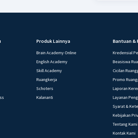
u
Produk Lainnya
Bantuan & 
Brain Academy Online
Kredensial P
English Academy
Beasiswa Ru
Skill Academy
Cicilan Ruang
Ruangkerja
Promo Ruang
Schoters
Laporan Kere
ess
Kalananti
Layanan Pen
Syarat & Ket
Kebijakan Pri
Tentang Kami
Kontak Kami