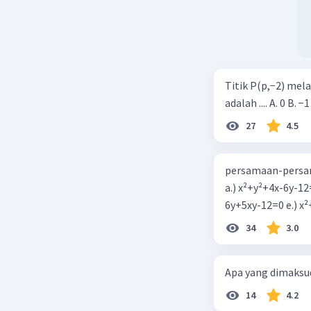
Titik P(p,−2) mel
adalah .... A. 0 B. −1
27
4.5
persamaan-persam
a.) x²+y²+4x-6y-12
6y+5xy-1
34
3.0
Apa yang dimaksud
14
4.2