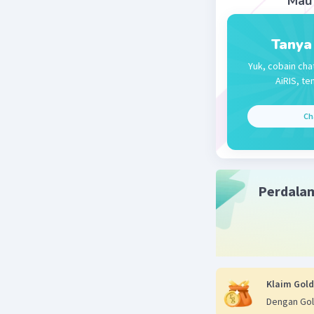
Mau 
Beri R
Tanya
Yuk, cobain cha
AiRIS, te
Ch
Perdala
Klaim Gold
Dengan Gol