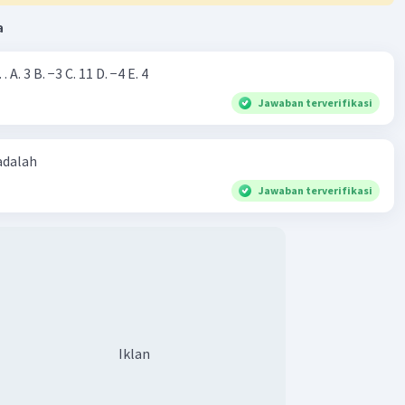
a
Nilai dari |−7+4|=… A. 3 B. −3 C. 11 D. −4 E. 4
Jawaban terverifikasi
 adalah
Jawaban terverifikasi
Iklan