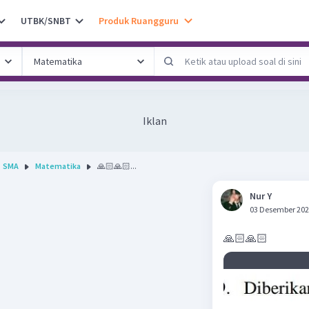
UTBK/SNBT
Produk Ruangguru
Iklan
SMA
Matematika
🙏🏻🙏🏻...
Nur Y
03 Desember 202
🙏🏻🙏🏻