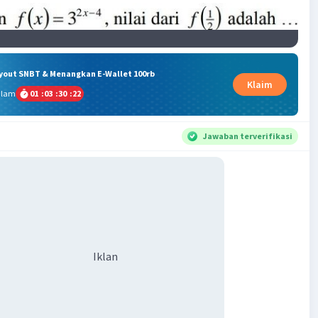
ryout SNBT & Menangkan E-Wallet 100rb
Klaim
alam
01
:
03
:
30
:
21
Jawaban terverifikasi
Iklan