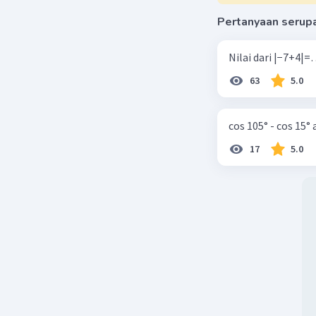
Pertanyaan serup
63
5.0
cos 105° - cos 15°
17
5.0