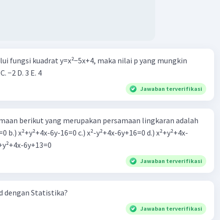
alui fungsi kuadrat y=x²−5x+4, maka nilai p yang mungkin
 C. −2 D. 3 E. 4
Jawaban terverifikasi
aan berikut yang merupakan persamaan lingkaran adalah
=0 b.) x²+y²+4x-6y-16=0 c.) x²-y²+4x-6y+16=0 d.) x²+y²+4x-
2=0 e.) x²+y²+4x-6y+13=0
Jawaban terverifikasi
 dengan Statistika?
Jawaban terverifikasi