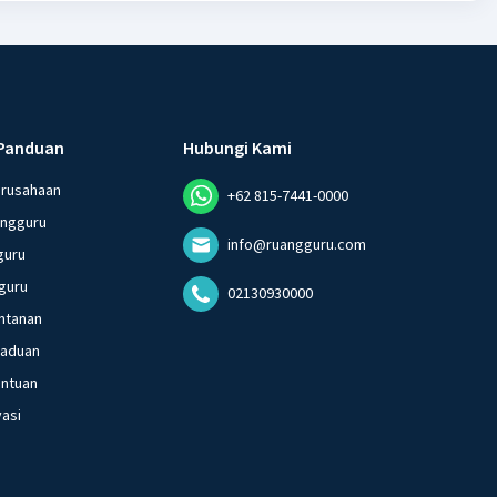
Panduan
Hubungi Kami
erusahaan
+62 815-7441-0000
angguru
info@ruangguru.com
guru
guru
02130930000
ntanan
gaduan
entuan
vasi