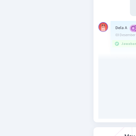
Dela A
03 Desember 
Jawaban 
Jawaban u
Dan jawab
Penjelasa