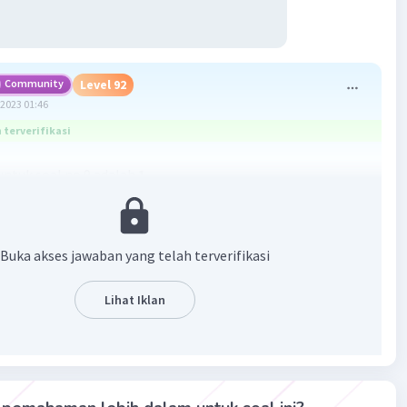
Community
Level 92
2023 01:46
terverifikasi
ntuk soal no 9 adalah
1
an untuk soal no 10 adalah
1/27
n lebih lanjut ada di gambar yaaa
Buka akses jawaban yang telah terverifikasi
Lihat Iklan