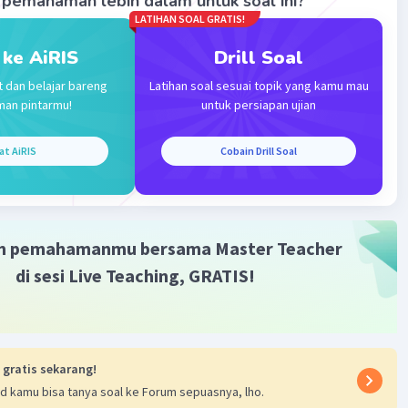
pemahaman lebih dalam untuk soal ini?
LATIHAN SOAL GRATIS!
·
0.0
(
0
)
Balas
ating
 ke AiRIS
Drill Soal
t dan belajar bareng
Latihan soal sesuai topik yang kamu mau
man pintarmu!
untuk persiapan ujian
at AiRIS
Cobain Drill Soal
Iklan
m pemahamanmu bersama Master Teacher
di sesi Live Teaching, GRATIS!
 gratis sekarang!
d kamu bisa tanya soal ke Forum sepuasnya, lho.