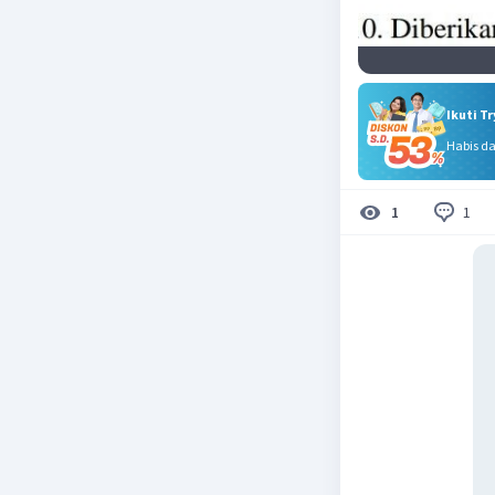
Ikuti T
Habis d
1
1