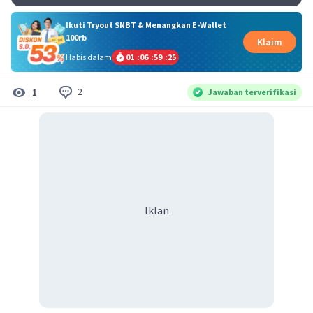
Ikuti Tryout SNBT & Menangkan E-Wallet
100rb
Klaim
Habis dalam
01
:
06
:
59
:
25
2
1
Jawaban terverifikasi
Iklan