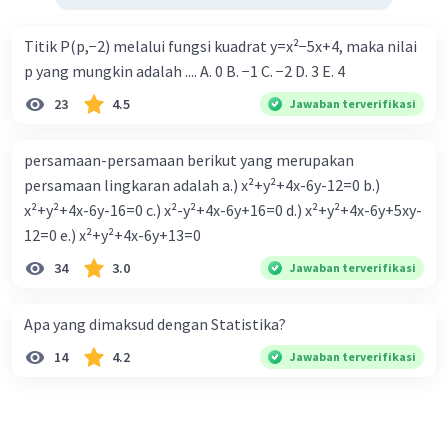
Titik P(p,−2) melalui fungsi kuadrat y=x²−5x+4, maka nilai
p yang mungkin adalah .... A. 0 B. −1 C. −2 D. 3 E. 4
23
4.5
Jawaban terverifikasi
persamaan-persamaan berikut yang merupakan
persamaan lingkaran adalah a.) x²+y²+4x-6y-12=0 b.)
x²+y²+4x-6y-16=0 c.) x²-y²+4x-6y+16=0 d.) x²+y²+4x-6y+5xy-
12=0 e.) x²+y²+4x-6y+13=0
34
3.0
Jawaban terverifikasi
Apa yang dimaksud dengan Statistika?
14
4.2
Jawaban terverifikasi