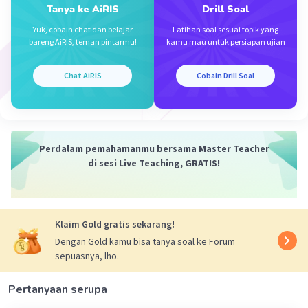
Tanya ke AiRIS
Drill Soal
Yuk, cobain chat dan belajar
Latihan soal sesuai topik yang
Tita A
Level 1
bareng AiRIS, teman pintarmu!
kamu mau untuk persiapan ujian
03 Desember 2023 11:56
Chat AiRIS
Cobain Drill Soal
Ni ka
Iklan
Perdalam pemahamanmu bersama Master Teacher
di sesi Live Teaching, GRATIS!
Klaim Gold gratis sekarang!
·
0.0
(
0
)
Balas
Beri Rating
Dengan Gold kamu bisa tanya soal ke Forum
sepuasnya, lho.
Pertanyaan serupa