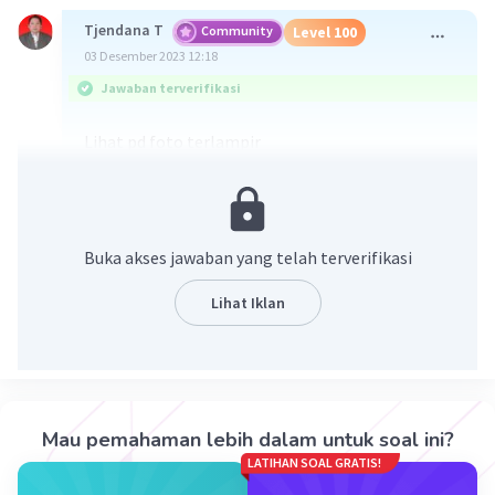
Tjendana T
Community
Level 100
03 Desember 2023 12:18
Jawaban terverifikasi
Lihat pd foto terlampir
Garis putus2 karena tidak ada tanda sama
dengan
Daerah yg memenuhi persamaan tsb berada di
atas garis tsb
Buka akses jawaban yang telah terverifikasi
Lihat Iklan
Mau pemahaman lebih dalam untuk soal ini?
LATIHAN SOAL GRATIS!
·
0.0
(
0
)
Balas
Beri Rating