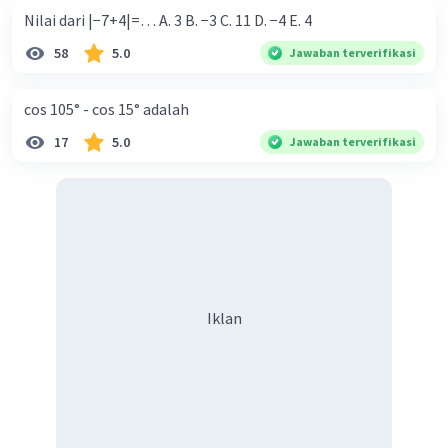
Nilai dari |−7+4|=… A. 3 B. −3 C. 11 D. −4 E. 4
58
5.0
Jawaban terverifikasi
cos 105° - cos 15° adalah
17
5.0
Jawaban terverifikasi
Iklan