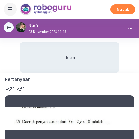
Masuk
Nur Y
03 Desember 2023 11:45
Iklan
Pertanyaan
🙏🏻🙏🏻