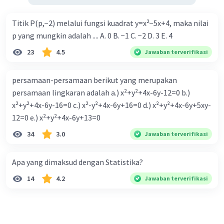
Titik P(p,−2) melalui fungsi kuadrat y=x²−5x+4, maka nilai
p yang mungkin adalah .... A. 0 B. −1 C. −2 D. 3 E. 4
23
4.5
Jawaban terverifikasi
persamaan-persamaan berikut yang merupakan
persamaan lingkaran adalah a.) x²+y²+4x-6y-12=0 b.)
x²+y²+4x-6y-16=0 c.) x²-y²+4x-6y+16=0 d.) x²+y²+4x-6y+5xy-
12=0 e.) x²+y²+4x-6y+13=0
34
3.0
Jawaban terverifikasi
Apa yang dimaksud dengan Statistika?
14
4.2
Jawaban terverifikasi