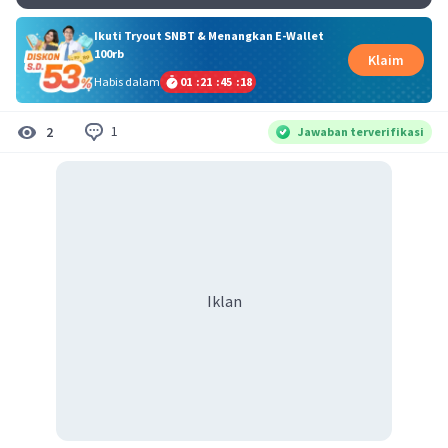
Ikuti Tryout SNBT & Menangkan E-Wallet
100rb
Klaim
Habis dalam
01
:
21
:
45
:
18
1
2
Jawaban terverifikasi
Iklan