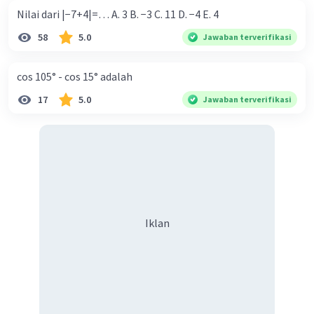
Nilai dari |−7+4|=… A. 3 B. −3 C. 11 D. −4 E. 4
58
5.0
Jawaban terverifikasi
cos 105° - cos 15° adalah
17
5.0
Jawaban terverifikasi
Iklan