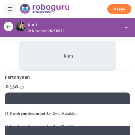
Masuk
Nur Y
03 Desember 2023 05:39
Iklan
Pertanyaan
🙏🏻🙏🏻