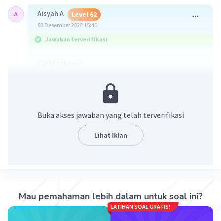
Aisyah A
Level 62
03 Desember 2023 15:40
Jawaban terverifikasi
Cari titik (x,y)
Untuk memperoleh nilai y, maka x=0 ->
5(0)-2y<10 = -2y<10 = -5
Untuk memperoleh nilai x, maka y=0 -> 5x-2(0)
<10 = 5x<10 = 2
Buka akses jawaban yang telah terverifikasi
Maka, titiknya adalah (2,-5)
Lihat Iklan
Daerah penyelesaiannya seperti berikut ya
Mau pemahaman lebih dalam untuk soal ini?
LATIHAN SOAL GRATIS!