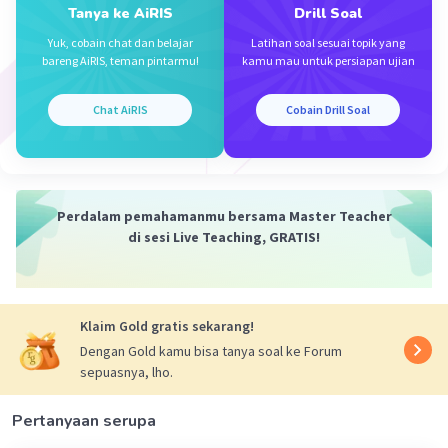
Tanya ke AiRIS
Drill Soal
Yuk, cobain chat dan belajar
Latihan soal sesuai topik yang
bareng AiRIS, teman pintarmu!
kamu mau untuk persiapan ujian
·
0.0
(
0
)
Balas
Beri Rating
Chat AiRIS
Cobain Drill Soal
Perdalam pemahamanmu bersama Master Teacher
di sesi Live Teaching, GRATIS!
Iklan
Klaim Gold gratis sekarang!
Dengan Gold kamu bisa tanya soal ke Forum
sepuasnya, lho.
Pertanyaan serupa