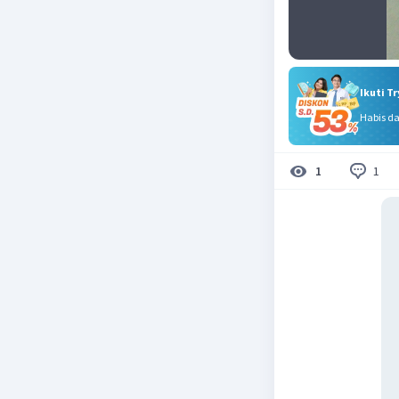
Ikuti T
Habis d
1
1