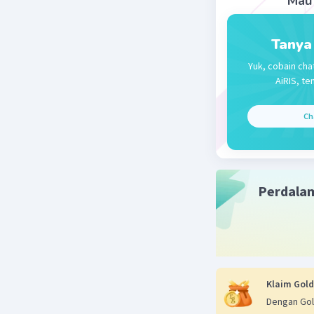
Mau 
Tanya
Yuk, cobain cha
AiRIS, te
Ch
Perdala
Klaim Gold
Dengan Gol