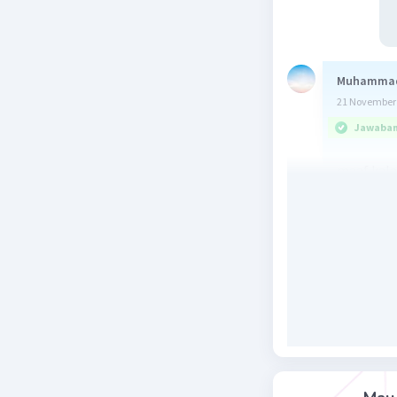
Muhamma
21 November 
Jawaban 
maaf kalau
Beri R