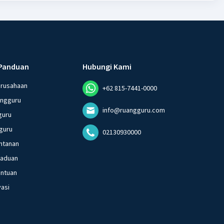
Panduan
Hubungi Kami
erusahaan
+62 815-7441-0000
angguru
info@ruangguru.com
guru
guru
02130930000
ntanan
gaduan
entuan
vasi