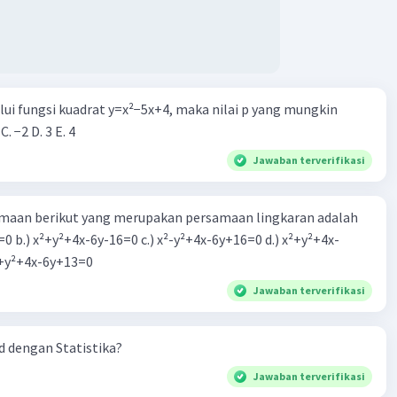
alui fungsi kuadrat y=x²−5x+4, maka nilai p yang mungkin
 C. −2 D. 3 E. 4
Jawaban terverifikasi
aan berikut yang merupakan persamaan lingkaran adalah
=0 b.) x²+y²+4x-6y-16=0 c.) x²-y²+4x-6y+16=0 d.) x²+y²+4x-
2=0 e.) x²+y²+4x-6y+13=0
Jawaban terverifikasi
 dengan Statistika?
Jawaban terverifikasi