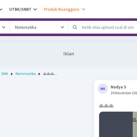
UTBK/SNBT
Produk Ruangguru
Iklan
SMA
Matematika
🙏🙏🙏...
Nadya S
20 November 202
🙏🙏🙏