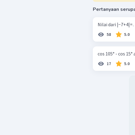
Pertanyaan serup
58
5.0
cos 105° - cos 15°
17
5.0