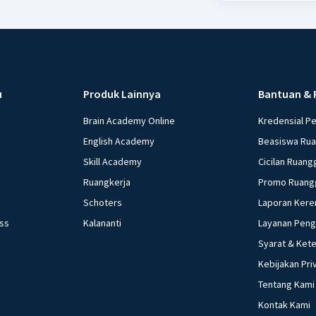
u
Produk Lainnya
Bantuan & 
Brain Academy Online
Kredensial P
English Academy
Beasiswa Ru
Skill Academy
Cicilan Ruang
Ruangkerja
Promo Ruang
Schoters
Laporan Kere
ess
Kalananti
Layanan Pen
Syarat & Ket
Kebijakan Pri
Tentang Kami
Kontak Kami