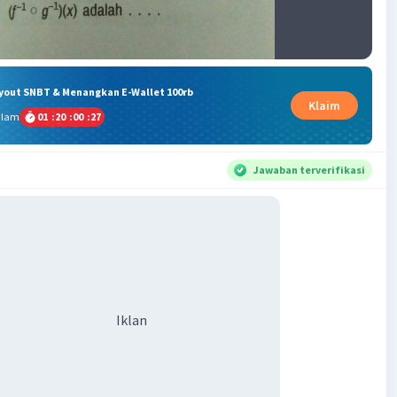
ryout SNBT & Menangkan E-Wallet 100rb
Klaim
alam
01
:
20
:
00
:
27
Jawaban terverifikasi
Iklan