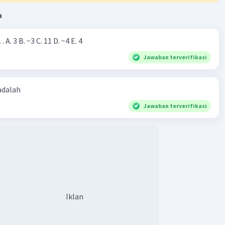
a
Nilai dari |−7+4|=… A. 3 B. −3 C. 11 D. −4 E. 4
Jawaban terverifikasi
 adalah
Jawaban terverifikasi
Iklan