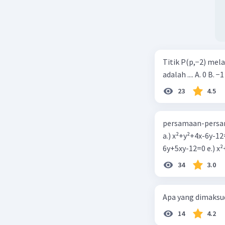
Titik P(p,−2) mel
adalah .... A. 0 B. −1
23
4.5
persamaan-persam
a.) x²+y²+4x-6y-12
6y+5xy-1
34
3.0
Apa yang dimaksud
14
4.2