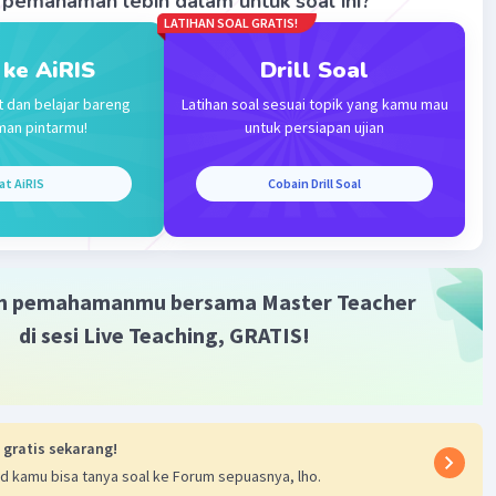
pemahaman lebih dalam untuk soal ini?
LATIHAN SOAL GRATIS!
 ke AiRIS
Drill Soal
t dan belajar bareng
Latihan soal sesuai topik yang kamu mau
man pintarmu!
untuk persiapan ujian
Iklan
at AiRIS
Cobain Drill Soal
m pemahamanmu bersama Master Teacher
di sesi Live Teaching, GRATIS!
 gratis sekarang!
d kamu bisa tanya soal ke Forum sepuasnya, lho.