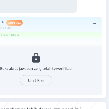
d H
Level 61
2023 00:29
terverifikasi
 tulisannya tidak jelas
Buka akses jawaban yang telah terverifikasi
Lihat Iklan
·
5.0
(
1
)
Balas
ating