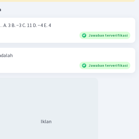
a
Nilai dari |−7+4|=… A. 3 B. −3 C. 11 D. −4 E. 4
Jawaban terverifikasi
 adalah
Jawaban terverifikasi
Iklan