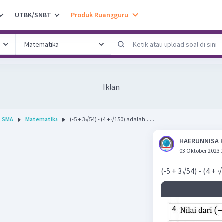
UTBK/SNBT
Produk Ruangguru
Iklan
SMA
Matematika
(-5 + 3√54) - (4 + √150) adalah......
HAERUNNISA 
03 Oktober 2023 
(-5 + 3√54) - (4 + √