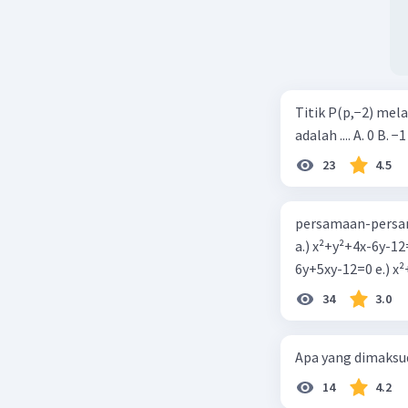
Titik P(p,−2) mel
adalah .... A. 0 B. −1
23
4.5
persamaan-persam
a.) x²+y²+4x-6y-12
6y+5xy-1
34
3.0
Apa yang dimaksud
14
4.2