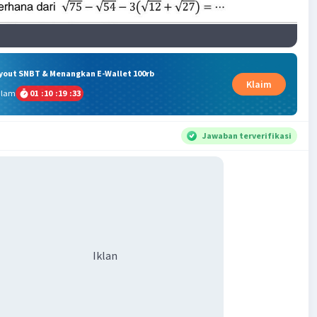
ryout SNBT & Menangkan E-Wallet 100rb
Klaim
alam
01
:
10
:
19
:
32
Jawaban terverifikasi
Iklan