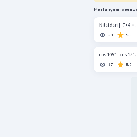
Pertanyaan serup
58
5.0
cos 105° - cos 15°
17
5.0