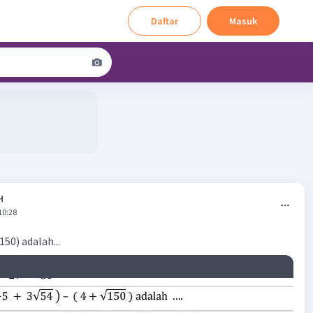
Daftar
Masuk
H
10:28
150) adalah...