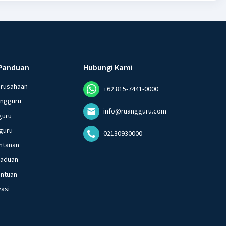
Panduan
Hubungi Kami
erusahaan
+62 815-7441-0000
angguru
info@ruangguru.com
guru
guru
02130930000
ntanan
gaduan
entuan
vasi