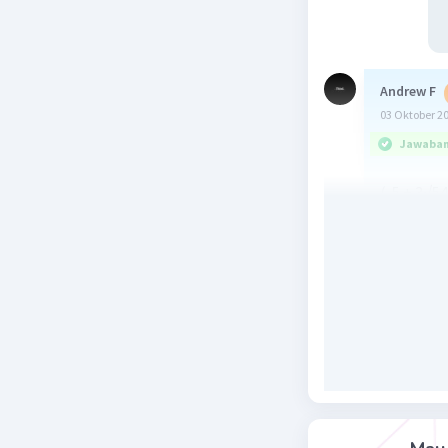
Andrew F
03 Oktober 2
Jawaban 
(-5 + 3√54
(-5 + 3√(3
(-5 + 3(3√
(-5 + 9√6) 
-9 + 4√6.
Semoga 
Beri R
HAE