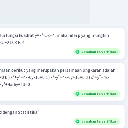
alui fungsi kuadrat y=x²−5x+4, maka nilai p yang mungkin
 C. −2 D. 3 E. 4
Jawaban terverifikasi
aan berikut yang merupakan persamaan lingkaran adalah
=0 b.) x²+y²+4x-6y-16=0 c.) x²-y²+4x-6y+16=0 d.) x²+y²+4x-
2=0 e.) x²+y²+4x-6y+13=0
Jawaban terverifikasi
 dengan Statistika?
Jawaban terverifikasi