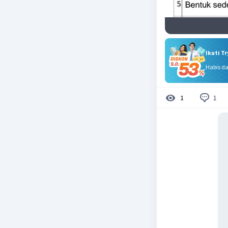
Ikuti T
Habis d
1
1