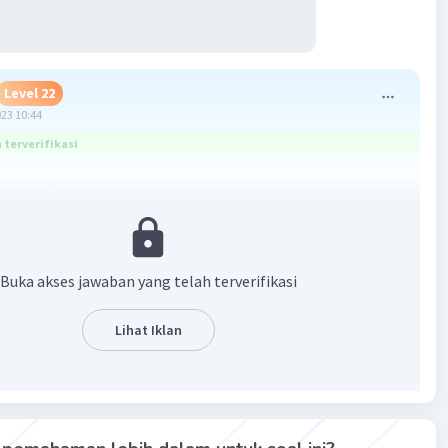
Level 22
023 10:44
terverifikasi
) - (4 + √150)
2
2
× 6)) - (4 + √(5
× 6))
6)) - (4 + 5√6)
- 4 - 5√6
Buka akses jawaban yang telah terverifikasi
Lihat Iklan
membantu.
·
5.0
(
1
)
Balas
ating
RUNNISA H
Level 41