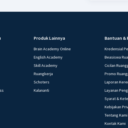
u
Produk Lainnya
Bantuan & 
Brain Academy Online
Kredensial P
English Academy
Beasiswa Ru
Skill Academy
Cicilan Ruang
Ruangkerja
Promo Ruang
Schoters
Laporan Kere
ess
Kalananti
Layanan Pen
Syarat & Ket
Kebijakan Pri
Tentang Kami
Kontak Kami