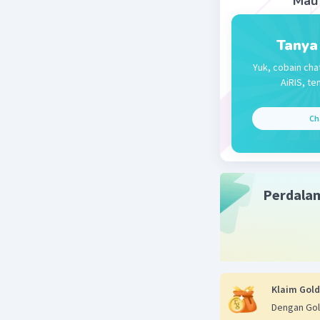
Mau 
03 Ok
ter
Tanya
Yuk, cobain cha
AiRIS, te
Ch
Perdala
Klaim Gold
Dengan Gol