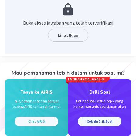
·
0.0
(
0
)
Balas
Beri Rating
Buka akses jawaban yang telah terverifikasi
Faustina M
Level 66
30 November 2023 01:18
Lihat Iklan
Jawaban terverifikasi
-49-(-57) = -49+57=8
Iklan
·
0.0
(
0
)
Balas
Beri Rating
Mau pemahaman lebih dalam untuk soal ini?
LATIHAN SOAL GRATIS!
Tanya ke AiRIS
Drill Soal
Yuk, cobain chat dan belajar
Latihan soal sesuai topik yang
bareng AiRIS, teman pintarmu!
kamu mau untuk persiapan ujian
Chat AiRIS
Cobain Drill Soal