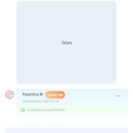
Iklan
Faustina M
Level 66
30 November 2023 01:18
Jawaban terverifikasi
-49-(-57) = -49+57=8