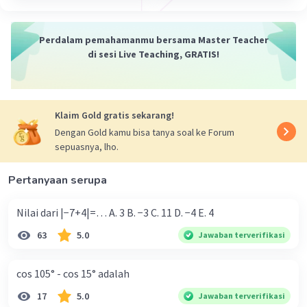
Perdalam pemahamanmu bersama Master Teacher
di sesi Live Teaching, GRATIS!
Klaim Gold gratis sekarang!
Dengan Gold kamu bisa tanya soal ke Forum
sepuasnya, lho.
Pertanyaan serupa
Nilai dari |−7+4|=… A. 3 B. −3 C. 11 D. −4 E. 4
63
5.0
Jawaban terverifikasi
cos 105° - cos 15° adalah
17
5.0
Jawaban terverifikasi