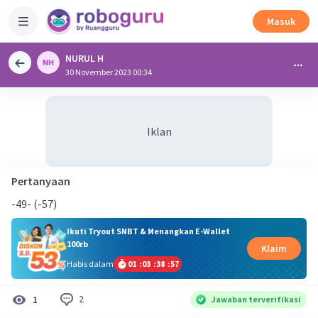
Masuk
NURUL H
30 November 2023 00:34
Iklan
Pertanyaan
-49- (-57)
Ikuti Tryout SNBT & Menangkan E-Wallet
100rb
Klaim
Habis dalam
01
:
03
:
38
:
56
2
1
Jawaban terverifikasi