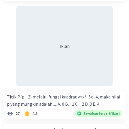
Iklan
Titik P(p,−2) melalui fungsi kuadrat y=x²−5x+4, maka nilai
p yang mungkin adalah .... A. 0 B. −1 C. −2 D. 3 E. 4
27
4.5
Jawaban terverifikasi