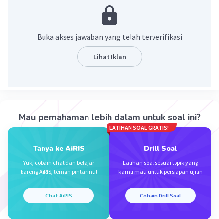
Buka akses jawaban yang telah terverifikasi
Lihat Iklan
·
5.0
(
1
)
Balas
Beri Rating
Mau pemahaman lebih dalam untuk soal ini?
Salman A
Level 10
LATIHAN SOAL GRATIS!
15 Desember 2023 23:05
Tanya ke AiRIS
Drill Soal
18.66666
Yuk, cobain chat dan belajar
Latihan soal sesuai topik yang
Iklan
bareng AiRIS, teman pintarmu!
kamu mau untuk persiapan ujian
·
0.0
(
0
)
Balas
Beri Rating
Chat AiRIS
Cobain Drill Soal