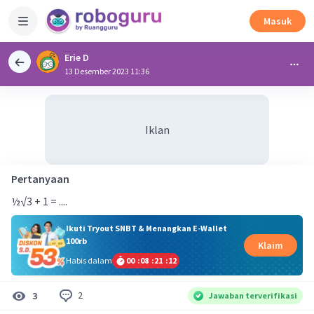
Masuk
Erie D
13 Desember 2023 11:36
Iklan
Pertanyaan
½√3 + 1 = ....
Ikuti Tryout SNBT & Menangkan E-Wallet
100rb
Klaim
Habis dalam
00
:
08
:
21
:
12
2
3
Jawaban terverifikasi