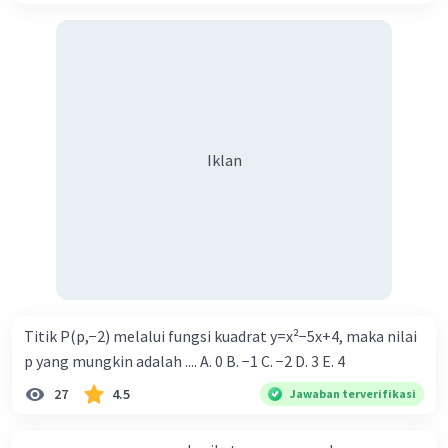
Iklan
Titik P(p,−2) melalui fungsi kuadrat y=x²−5x+4, maka nilai
p yang mungkin adalah .... A. 0 B. −1 C. −2 D. 3 E. 4
27
4.5
Jawaban terverifikasi