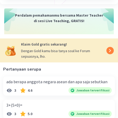
Terakhir, tersisa penjumlahan. Maka jumlahkan:
= 112885
.
Perdalam pemahamanmu bersama Master Teacher
Maka oleh itu, hasil tepat dari
di sesi Live Teaching, GRATIS!
½×244+623×(90+71+20) adalah
112.885
.
·
0.0
(
0
)
Balas
Beri Rating
Klaim Gold gratis sekarang!
Dengan Gold kamu bisa tanya soal ke Forum
J.Z J
Level 60
sepuasnya, lho.
03 Februari 2024 04:05
Pertanyaan serupa
Kamu naya
ada berapa anggota negara asean dan apa saja sebutkan
Iklan
·
0.0
(
0
)
Balas
Beri Rating
3
4.6
Jawaban terverifikasi
3+(5×0)=
3
5.0
Jawaban terverifikasi