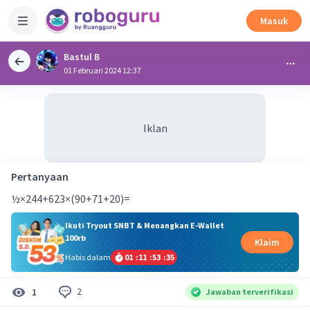
Masuk
Bastul B
01 Februari 2024 12:37
Iklan
Pertanyaan
½×244+623×(90+71+20)=
Ikuti Tryout SNBT & Menangkan E-Wallet
100rb
Klaim
Habis dalam
01
:
11
:
53
:
35
2
1
Jawaban terverifikasi