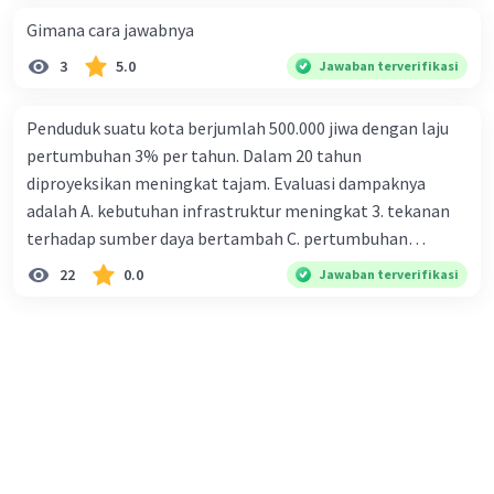
Gimana cara jawabnya
3
5.0
Jawaban terverifikasi
Penduduk suatu kota berjumlah 500.000 jiwa dengan laju
pertumbuhan 3% per tahun. Dalam 20 tahun
diproyeksikan meningkat tajam. Evaluasi dampaknya
adalah A. kebutuhan infrastruktur meningkat 3. tekanan
terhadap sumber daya bertambah C. pertumbuhan
eksponensial berdampak jangka panjang D. tidak
22
0.0
Jawaban terverifikasi
memengaruhi tata ruang E. proyeksi penduduk penting
untuk perencanaan