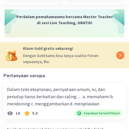
bentuk deodoran atau produk semprotan lainnya. Dalam
hal ini, parfum adalah partikel aroma yang disuspensikan
Perdalam pemahamanmu bersama Master Teacher
dalam gas, biasanya aerosol.
di sesi Live Teaching, GRATIS!
Kesimpulan:
Jadi, zat parfum bisa berupa zat cair atau gas,
tergantung pada bentuk penyajiannya. Semoga
penjelasan ini membantu kamu 🙂
Klaim Gold gratis sekarang!
Dengan Gold kamu bisa tanya soal ke Forum
·
0.0
(
0
)
Balas
Beri Rating
sepuasnya, lho.
Pertanyaan serupa
Dalam teks eksplanasi, pernyataan umum, isi, dan
penutup harus berkaitan dan saling ... . a. memahami b.
mendorong c. menggambarkan d. menjelaskan
14
5.0
Jawaban terverifikasi