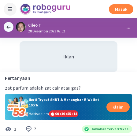
Masuk
Cileo T
28 Desember 2023 02:52
Iklan
Pertanyaan
zat parfum adalah zat cair atau gas?
Ikuti Tryout SNBT & Menangkan E-Wallet
100rb
Klaim
Habis dalam
00
:
16
:
55
:
17
2
1
Jawaban terverifikasi