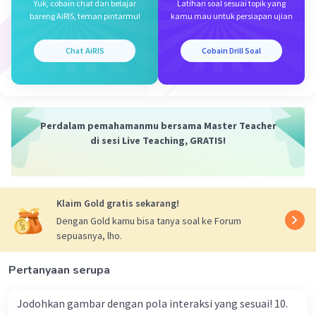
2.
Tempat Pembentukan Urea
Yuk, cobain chat dan belajar
Latihan soal sesuai topik yang
bareng AiRIS, teman pintarmu!
kamu mau untuk persiapan ujian
Urea adalah salah satu zat hasil perombakan
protein. Karena zat ini beracun bagi tubuh, maka
harus dibuang keluar tubuh. Dari hati,
Chat AiRIS
Cobain Drill Soal
selanjutnya urea diangkut ke ginjal untuk
dikeluarkan bersama urine.
Perdalam pemahamanmu bersama Master Teacher
·
0.0
(
0
)
Balas
Beri Rating
di sesi Live Teaching, GRATIS!
Nanda R
Community
Level 89
19 Desember 2023 10:24
Klaim Gold gratis sekarang!
Jawaban terverifikasi
Dengan Gold kamu bisa tanya soal ke Forum
sepuasnya, lho.
jawabannya adalah B.
Iklan
Pertanyaan serupa
Hati melakukan ekskresi untuk mengeluarkan
urea, pigmen, empedu, dan racun.
Jodohkan gambar dengan pola interaksi yang sesuai! 10.