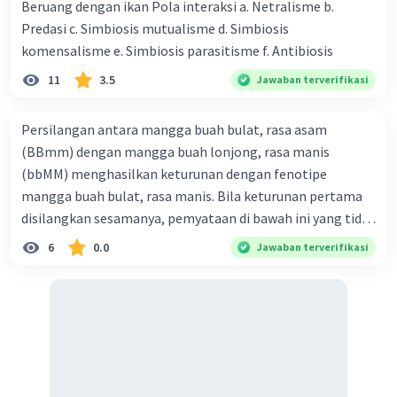
Beruang dengan ikan Pola interaksi a. Netralisme b.
·
0.0
(
0
)
Balas
Beri Rating
Predasi c. Simbiosis mutualisme d. Simbiosis
komensalisme e. Simbiosis parasitisme f. Antibiosis
11
3.5
Jawaban terverifikasi
Persilangan antara mangga buah bulat, rasa asam
(BBmm) dengan mangga buah lonjong, rasa manis
(bbMM) menghasilkan keturunan dengan fenotipe
mangga buah bulat, rasa manis. Bila keturunan pertama
disilangkan sesamanya, pemyataan di bawah ini yang tidak
benar mengenai keturunan yang dihasilkan dari
6
0.0
Jawaban terverifikasi
persilangan terse but adalah ... A. dihasilkan sembilan
mangga buah bulat, rasa mants B. dihasilkan tiga mangga
buah lonjong, rasa asam C. dihasi lkan tiga mangga buah
bulat, rasa manis D. dihasi lkan tiga mangga buah bulat,
rasa asam