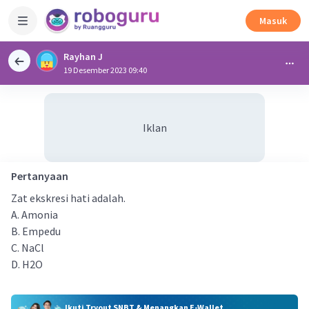
Masuk
Rayhan J
19 Desember 2023 09:40
Iklan
Pertanyaan
Zat ekskresi hati adalah.
A. Amonia
B. Empedu
C. NaCl
D. H2O
Ikuti Tryout SNBT & Menangkan E-Wallet