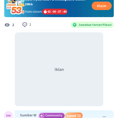
100rb
Klaim
Habis dalam
02
:
00
:
37
:
40
2
2
Jawaban terverifikasi
Iklan
Sumber W
Community
Level 72