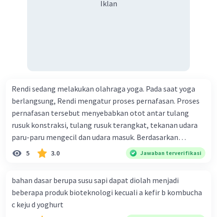
Iklan
Rendi sedang melakukan olahraga yoga. Pada saat yoga
berlangsung, Rendi mengatur proses pernafasan. Proses
pernafasan tersebut menyebabkan otot antar tulang
rusuk konstraksi, tulang rusuk terangkat, tekanan udara
paru-paru mengecil dan udara masuk. Berdasarkan
informasi tersebut, dapat disimpulkan bahwa Rendi
5
3.0
Jawaban terverifikasi
sedang melakukan proses pernafasan....
bahan dasar berupa susu sapi dapat diolah menjadi
beberapa produk bioteknologi kecuali a kefir b kombucha
c keju d yoghurt