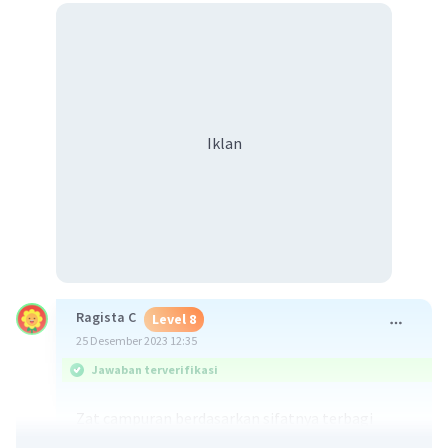
Iklan
Ragista C
Level 8
25 Desember 2023 12:35
Jawaban terverifikasi
Zat campuran berdasarkan sifatnya terbagi
menjadi dua yaitu
campuran homogen dan