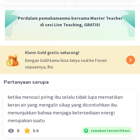
Betul sekali , terima kasih (*^^*)😀
Perdalam pemahamanmu bersama Master Teacher
di sesi Live Teaching, GRATIS!
Kevin L
Gold
Level 87
25 Desember 2023 13:28
Jawaban terverifikasi
Klaim Gold gratis sekarang!
Dari pertanyaan yang kamu ajukan, tampaknya kamu
Dengan Gold kamu bisa tanya soal ke Forum
sedang belajar tentang zat campuran dalam mata
Iklan
sepuasnya, lho.
pelajaran kimia. Zat campuran adalah gabungan dari dua
atau lebih zat yang berbeda dan masih memiliki sifat
Pertanyaan serupa
masing-masing zat asal. Ada dua jenis zat campuran,
yaitu:
ketika mencuci piring ibu selalu tidak lupa mematikan
1. Campuran Homogen: Campuran ini memiliki susunan
keran air yang mengalir sikap yang dicontohkan ibu
atau komposisi zat penyusun yang sama di setiap
menunjukkan bahwa menjaga ketersediaan energi
bagiannya. Contohnya adalah air gula, udara, dan lainnya.
merupakan suatu
2. Campuran Heterogen: Campuran ini memiliki susunan
8
5.0
Jawaban terverifikasi
atau komposisi zat penyusun yang tidak sama di setiap