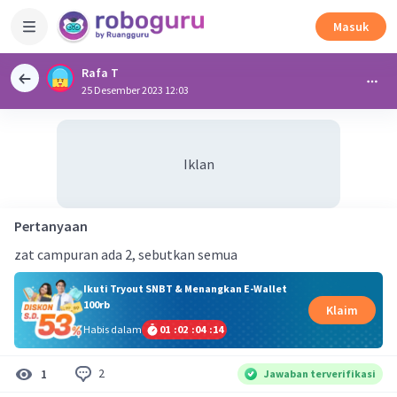
Masuk
Rafa T
25 Desember 2023 12:03
Iklan
Pertanyaan
zat campuran ada 2, sebutkan semua
Ikuti Tryout SNBT & Menangkan E-Wallet
100rb
Klaim
Habis dalam
01
:
02
:
04
:
13
2
1
Jawaban terverifikasi