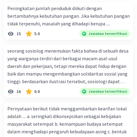
Peningkatan jumlah penduduk diikuti dengan
bertambahnya kebutuhan pangan. Jika kebutuhan pangan
tidak terpenuhi, masalah yang dihadapi berupa ....
15
5.0
Jawaban terverifikasi
seorang sosiolog menemukan fakta bahwa di sebuah desa
yang warganya terdiri dari berbagai macam asal-usul
daerah dan pekerjaan, tetapi mereka dapat hidup dengan
baik dan mampu mengembangkan solidaritas sosial yang
tinggi. berdasarkan ilustrasi tersebut, sosiologi dapat
berfungsi sebagai ilmu yang ....
16
0.0
Jawaban terverifikasi
Pernyataan berikut tidak menggambarkan kearifan lokal
adalah .... a. seringkali dikonsepsikan sebagai kebijakan
masyarakat setempat b. kemampuan budaya setempat
dalam menghadapi pengaruh kebudayaan asing c. bentuk