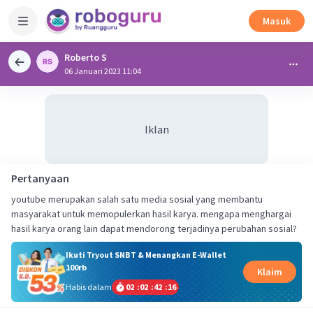
Masuk
Roberto S
06 Januari 2023 11:04
Iklan
Pertanyaan
youtube merupakan salah satu media sosial yang membantu
masyarakat untuk memopulerkan hasil karya. mengapa menghargai
hasil karya orang lain dapat mendorong terjadinya perubahan sosial?
Ikuti Tryout SNBT & Menangkan E-Wallet
100rb
Klaim
Habis dalam
02
:
02
:
42
:
15