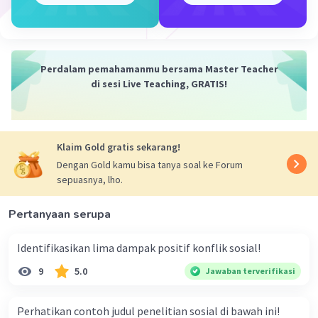
dapat hidup sendiri tanpa adanya bantuan dari
orang lain. Oleh karena itu, kita sebagai anggota
masyarakat harus saling menghormati orang
lain, salah satunya dengan menghargai karya
Perdalam pemahamanmu bersama Master Teacher
orang lain.
Dengan menghargai hasil karya
di sesi Live Teaching, GRATIS!
orang lain, hal tersebut dapat mendorong
seseorang untuk terus-menerus berinovasi
untuk melakukan perubahan.
Klaim Gold gratis sekarang!
·
0.0
(
0
)
Balas
Beri Rating
Dengan Gold kamu bisa tanya soal ke Forum
sepuasnya, lho.
Pertanyaan serupa
Identifikasikan lima dampak positif konflik sosial!
9
5.0
Jawaban terverifikasi
Iklan
Perhatikan contoh judul penelitian sosial di bawah ini!