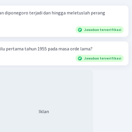
gkan kaum pergerakan nasional. Terdapat beberapa
i pergerakan yang menggunakan strategi ini, yakni sebagai
n diponegoro terjadi dan hingga meletuslah perang
tomo.
Jawaban terverifikasi
t Islam.
madiyah.
milu pertama tahun 1955 pada masa orde lama?
o.
ra
Jawaban terverifikasi
·
0.0
(
0
)
Balas
ating
Iklan