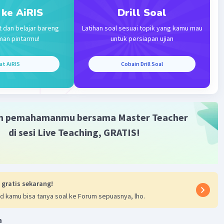
.
 ke AiRIS
Drill Soal
a
t dan belajar bareng
Latihan soal sesuai topik yang kamu mau
man pintarmu!
untuk persiapan ujian
·
0.0
(
0
)
Balas
ating
at AiRIS
Cobain Drill Soal
Community
Level 72
2023 12:39
terverifikasi
m pemahamanmu bersama Master Teacher
yang tepat adalah
di sesi Live Teaching, GRATIS!
Iklan
n :
if bermakna mau bekerjasama dengan pemerintahan
 gratis sekarang!
Belanda untuk mencapai suatu tujuan. Penggunaan strategi
d kamu bisa tanya soal ke Forum sepuasnya, lho.
ifat kooperatif salah satunya adalah bertujuan untuk
isir tindakan pemerintah kolonial untuk menangkap dan
a