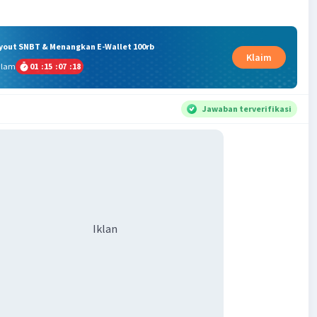
ryout SNBT & Menangkan E-Wallet 100rb
Klaim
alam
01
:
15
:
07
:
18
Jawaban terverifikasi
Iklan