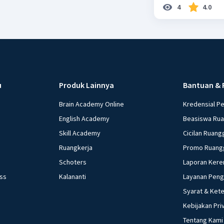
4
4.0
u
Produk Lainnya
Bantuan & 
Brain Academy Online
Kredensial P
English Academy
Beasiswa Ru
Skill Academy
Cicilan Ruang
Ruangkerja
Promo Ruang
Schoters
Laporan Kere
ess
Kalananti
Layanan Pen
Syarat & Ket
Kebijakan Pri
Tentang Kami