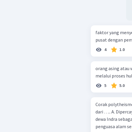
faktor yang meny
pusat dengan peme
4
1.0
orang asing atau 
melalui proses h
5
5.0
Corak polytheism
dari ….. A. Diper
dewa Indra sebaga
penguasa alam se