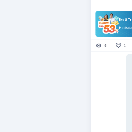
Ikuti T
Habis d
2
6