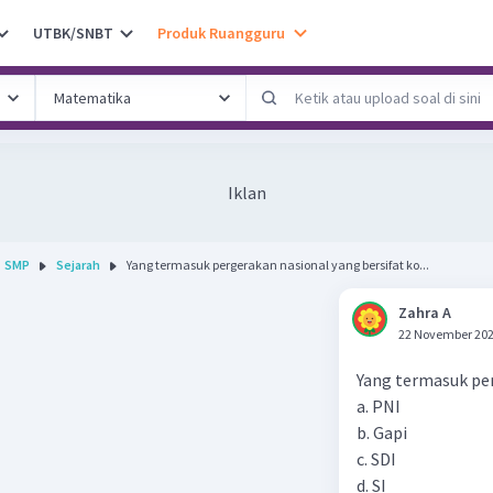
UTBK/SNBT
Produk Ruangguru
Iklan
SMP
Sejarah
Yang termasuk pergerakan nasional yang bersifat ko...
Zahra A
22 November 202
Yang termasuk per
a. PNI
b. Gapi
c. SDI
d. SI