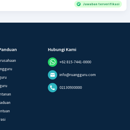
Jawaban terverifikasi
Panduan
Hubungi Kami
erusahaan
+62 815-7441-0000
angguru
info@ruangguru.com
guru
guru
02130930000
ntanan
gaduan
entuan
vasi