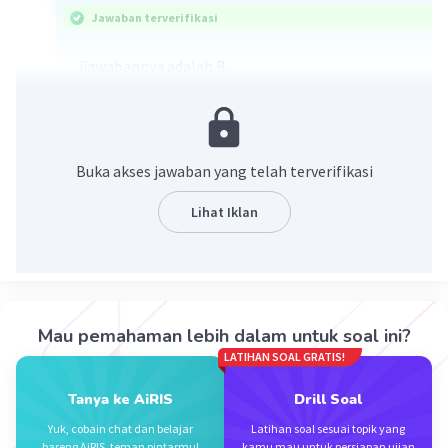
Jawaban terverifikasi
jjawabannya adalah B.
Media sosialisasi disebut juga agen sosialisasi.
Oleh Fuller dan Jacobs terdapat empat agen
sosialisasi, yaitu
Buka akses jawaban yang telah terverifikasi
1) keluarga
2) kelompok sebaya
Lihat Iklan
3) sekolah
4) media massa
·
0.0
(
0
)
Balas
Beri Rating
Mau pemahaman lebih dalam untuk soal ini?
LATIHAN SOAL GRATIS!
Zahra A
Level 17
23 Desember 2023 06:08
Tanya ke AiRIS
Drill Soal
c. lingkungan
Yuk, cobain chat dan belajar
Latihan soal sesuai topik yang
bareng AiRIS, teman pintarmu!
kamu mau untuk persiapan ujian