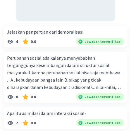
Jelaskan pengertian dari demoralisasi
4
0.0
Jawaban terverifikasi
Perubahan sosial ada kalanya menyebabkan
terganggunya keseimbangan dalam struktur sosial
masyarakat karena perubahan sosial bisa saja membawa . .
. . A . kebudayaan bangsa lain B. sikap yang tidak
diharapkan dalam kebudayaan tradisional C. nilai-nilai,
sikap, dan pola . perilaku yang berbeda D. tidak sesuai
8
0.0
Jawaban terverifikasi
dengan kebudayaan masyarakat setempat
Apa itu asimilasi dalam interaksi sosial?
2
0.0
Jawaban terverifikasi