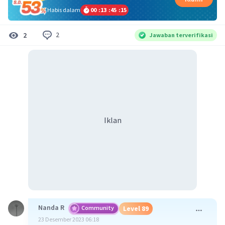
Habis dalam
00
:
13
:
45
:
14
2
2
Jawaban terverifikasi
Iklan
Nanda R
Community
Level 89
23 Desember 2023 06:18