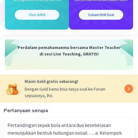
·
0.0
(
0
)
Balas
Beri Rating
Iklan
Chat AiRIS
Cobain Drill Soal
Perdalam pemahamanmu bersama Master Teacher
di sesi Live Teaching, GRATIS!
Klaim Gold gratis sekarang!
Dengan Gold kamu bisa tanya soal ke Forum
sepuasnya, lho.
Pertanyaan serupa
Pertandingan sepak bola antara dua kesebelasan
menunjukkan bentuk hubungan sosial …. a. Kelompok