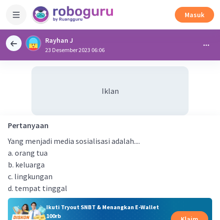
Masuk
Rayhan J
23 Desember 2023 06:06
Iklan
Pertanyaan
Yang menjadi media sosialisasi adalah....
a. orang tua
b. keluarga
c. lingkungan
d. tempat tinggal
Ikuti Tryout SNBT & Menangkan E-Wallet
100rb
Klaim