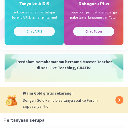
Tanya ke AiRIS
Roboguru Plus
Yuk, cobain chat dan belajar
Dapatkan pembahasan soal
ga
bareng AiRIS, teman pintarmu!
pake lama
, langsung dari Tutor!
·
0.0
(
0
)
Balas
Beri Rating
Chat AiRIS
Chat Tutor
Perdalam pemahamanmu bersama Master Teacher
di sesi Live Teaching, GRATIS!
Klaim Gold gratis sekarang!
Dengan Gold kamu bisa tanya soal ke Forum
sepuasnya, lho.
Pertanyaan serupa