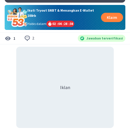
Ikuti Tryout SNBT & Menangkan E-Wallet
100rb
Klaim
Habis dalam
02
:
04
:
28
:
38
2
1
Jawaban terverifikasi
Iklan