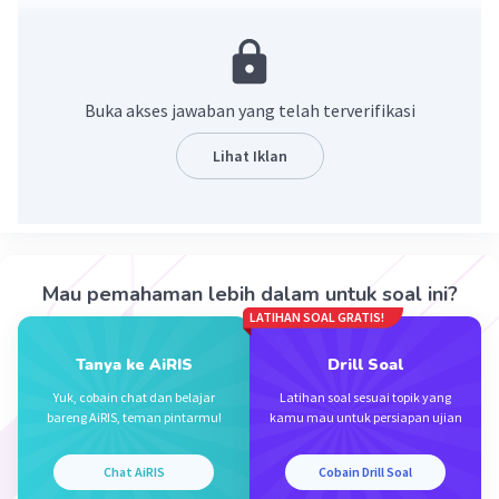
Buka akses jawaban yang telah terverifikasi
Lihat Iklan
·
0.0
(
0
)
Balas
Beri Rating
Mau pemahaman lebih dalam untuk soal ini?
LATIHAN SOAL GRATIS!
Tanya ke AiRIS
Drill Soal
Yuk, cobain chat dan belajar
Latihan soal sesuai topik yang
Iklan
bareng AiRIS, teman pintarmu!
kamu mau untuk persiapan ujian
Chat AiRIS
Cobain Drill Soal