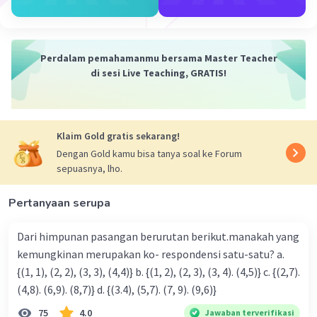
Perdalam pemahamanmu bersama Master Teacher
di sesi Live Teaching, GRATIS!
Klaim Gold gratis sekarang!
Dengan Gold kamu bisa tanya soal ke Forum
sepuasnya, lho.
Pertanyaan serupa
Dari himpunan pasangan berurutan berikut.manakah yang
kemungkinan merupakan ko- respondensi satu-satu? a.
{(1, 1), (2, 2), (3, 3), (4,4)} b. {(1, 2), (2, 3), (3, 4). (4,5)} c. {(2,7).
(4,8). (6,9). (8,7)} d. {(3.4), (5,7). (7, 9). (9,6)}
75
4.0
Jawaban terverifikasi