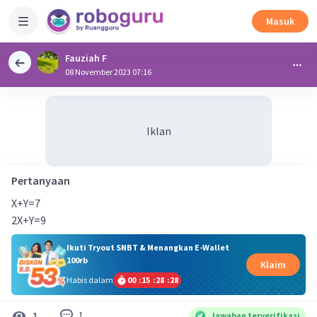
Masuk
Fauziah F
08 November 2023 07:16
Iklan
Pertanyaan
X+Y=7
2X+Y=9
Ikuti Tryout SNBT & Menangkan E-Wallet
100rb
Klaim
Habis dalam
00
:
15
:
28
:
28
1
1
Jawaban terverifikasi