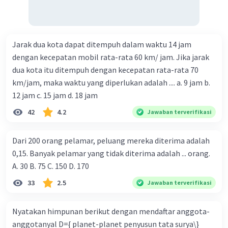
Jarak dua kota dapat ditempuh dalam waktu 14 jam
dengan kecepatan mobil rata-rata 60 km/ jam. Jika jarak
dua kota itu ditempuh dengan kecepatan rata-rata 70
km/jam, maka waktu yang diperlukan adalah .... a. 9 jam b.
12 jam c. 15 jam d. 18 jam
42
4.2
Jawaban terverifikasi
Dari 200 orang pelamar, peluang mereka diterima adalah
0,15. Banyak pelamar yang tidak diterima adalah ... orang.
A. 30 B. 75 C. 150 D. 170
33
2.5
Jawaban terverifikasi
Nyatakan himpunan berikut dengan mendaftar anggota-
anggotanyal D={ planet-planet penyusun tata surya\}