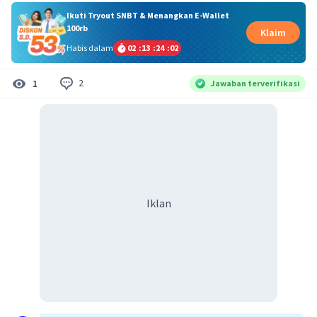
Ikuti Tryout SNBT & Menangkan E-Wallet
100rb
Klaim
Habis dalam
02
:
13
:
24
:
02
2
1
Jawaban terverifikasi
Iklan