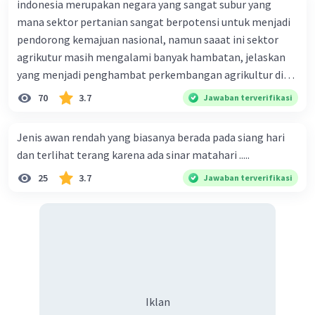
indonesia merupakan negara yang sangat subur yang
melakukan cross-check terhadap informasi dari
mana sektor pertanian sangat berpotensi untuk menjadi
berbagai sumber yang kredibel.
pendorong kemajuan nasional, namun saaat ini sektor
Selain prinsip-prinsip jurnalistik tersebut,
agrikutur masih mengalami banyak hambatan, jelaskan
wartawan media cetak juga dapat
memanfaatkan berbagai teknik penulisan
yang menjadi penghambat perkembangan agrikultur di
jurnalistik untuk mengungkap fenomena
indonesia
70
3.7
Jawaban terverifikasi
erupsi Gunung Merapi, antara lain:
Penulisan berita
Jenis awan rendah yang biasanya berada pada siang hari
Penulisan berita merupakan teknik penulisan
dan terlihat terang karena ada sinar matahari .....
jurnalistik yang paling umum digunakan untuk
menyajikan informasi faktual. Dalam hal ini,
25
3.7
Jawaban terverifikasi
wartawan perlu menulis berita secara ringkas,
jelas, dan padat.
Penulisan feature
Penulisan feature merupakan teknik penulisan
jurnalistik yang lebih mendalam dan bersifat
naratif. Dalam hal ini, wartawan dapat
menyajikan informasi secara lebih detail,
Iklan
termasuk latar belakang peristiwa, dampak