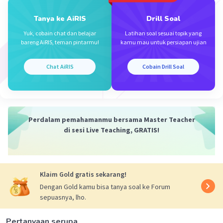
Tanya ke AiRIS
Drill Soal
Yuk, cobain chat dan belajar
Latihan soal sesuai topik yang
bareng AiRIS, teman pintarmu!
kamu mau untuk persiapan ujian
Iklan
Chat AiRIS
Cobain Drill Soal
Perdalam pemahamanmu bersama Master Teacher
di sesi Live Teaching, GRATIS!
Klaim Gold gratis sekarang!
Dengan Gold kamu bisa tanya soal ke Forum
sepuasnya, lho.
Pertanyaan serupa