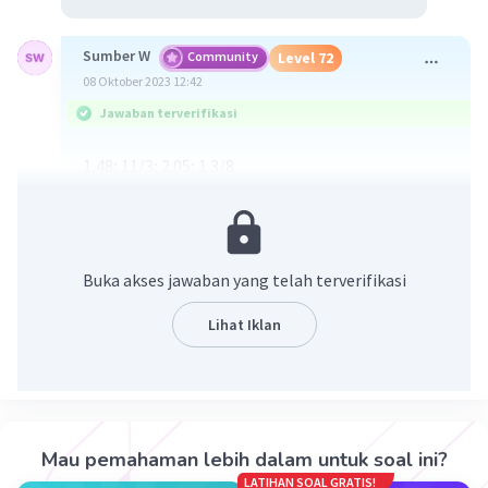
Sumber W
Community
Level 72
08 Oktober 2023 12:42
Jawaban terverifikasi
1,48; 11/3; 2.05; 1 3/8
kita rubah dulu ke bentuk desimal semuanya :
1,48 (3)
1 1⁄3 = 1,33 (1)
2.05 (4)
Buka akses jawaban yang telah terverifikasi
1 3⁄8 = 1, 375 (2)
Lihat Iklan
Urutan dari terkecil ke terbesar adalah
1 1⁄3; 1 3⁄8; 1,48 ; 2,05
·
3.0
(
2
)
Balas
Beri Rating
Mau pemahaman lebih dalam untuk soal ini?
LATIHAN SOAL GRATIS!