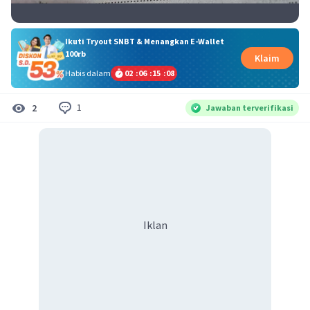
Ikuti Tryout SNBT & Menangkan E-Wallet
100rb
Klaim
Habis dalam
02
:
06
:
15
:
08
1
2
Jawaban terverifikasi
Iklan