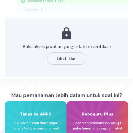
Jawaban terverifikasi
Jawaban : B
1/15 = 0,06
2/12 = 0,16
1/5 = 0,20
2/8 = 0,25
Buka akses jawaban yang telah terverifikasi
1/3 = 0,33
2/4 = 0,50
Lihat Iklan
Semoga membantu..
·
5.0
(
1
)
Balas
Beri Rating
Mau pemahaman lebih dalam untuk soal ini?
Tanya ke AiRIS
Roboguru Plus
Yuk, cobain chat dan belajar
Dapatkan pembahasan soal
ga
bareng AiRIS, teman pintarmu!
pake lama
, langsung dari Tutor!
Iklan