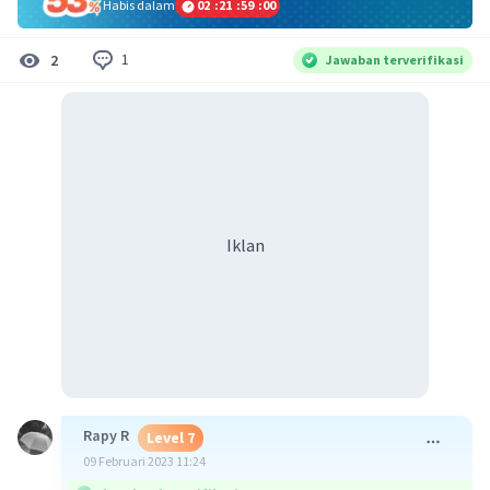
Habis dalam
02
:
21
:
58
:
59
1
2
Jawaban terverifikasi
Iklan
Rapy R
Level 7
09 Februari 2023 11:24