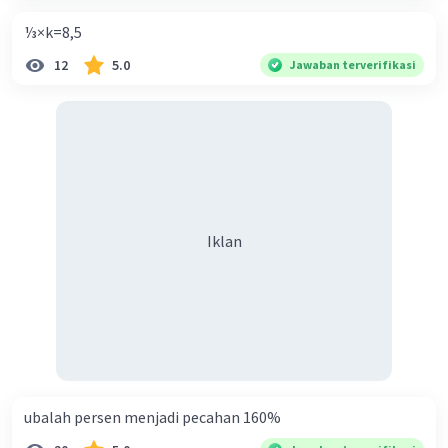
⅓×k=8,5
12
5.0
Jawaban terverifikasi
Iklan
ubalah persen menjadi pecahan 160%