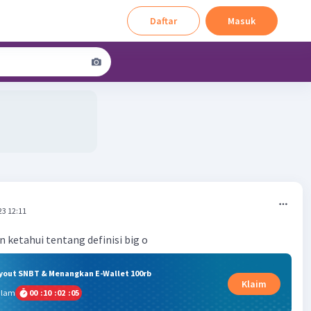
Daftar
Masuk
23 12:11
n ketahui tentang definisi big o
ryout SNBT & Menangkan E-Wallet 100rb
Klaim
alam
00
:
10
:
02
:
05