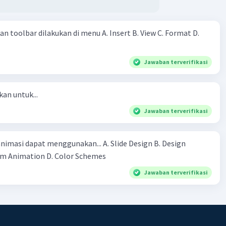
an Big O, kita dapat mengoptimalkan aplikasi dan
bagi sama rata dari yang diperoleh berdua. Pertanyaannya:
mputer kita untuk kinerja yang lebih baik.
ng mana mereka bekerja sehingga mendapat upah yang
 toolbar dilakukan di menu A. Insert B. View C. Format D.
·
0.0
(
0
)
Balas
ating
Jawaban terverifikasi
Community
Level 89
024 15:30
kan untuk...
terverifikasi
Jawaban terverifikasi
lah salah satu notasi untuk menyatakan tingkat
Iklan
asi dapat menggunakan... A. Slide Design B. Design
tas suatu algoritma, dalam hal ini Big O
Template C.Custom Animation D. Color Schemes​
ntasikan kasus terburuk, bisa paling lambat atau paling
rgantung yang diukur waktu atau memori.
Jawaban terverifikasi
·
0.0
(
0
)
Balas
ating