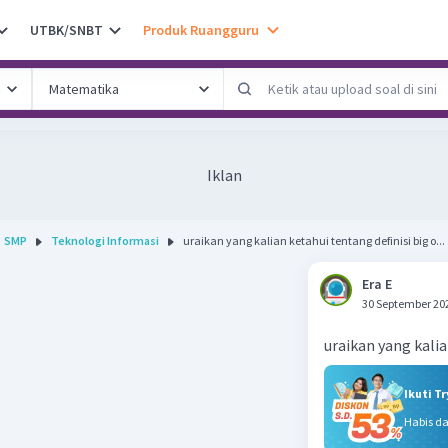
UTBK/SNBT
Produk Ruangguru
Iklan
SMP
Teknologi Informasi
uraikan yang kalian ketahui tentang definisi big o...
Era E
30 September 20
uraikan yang kalia
Ikuti T
Habis d