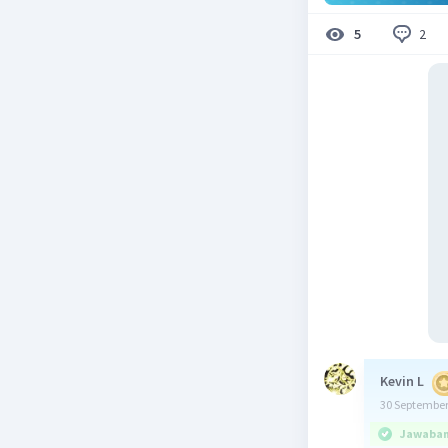
2
5
Kevin L
30 September
Jawaban 