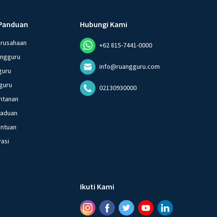
Panduan
Hubungi Kami
erusahaan
+62 815-7441-0000
angguru
info@ruangguru.com
guru
guru
02130930000
ntanan
gaduan
entuan
vasi
Ikuti Kami