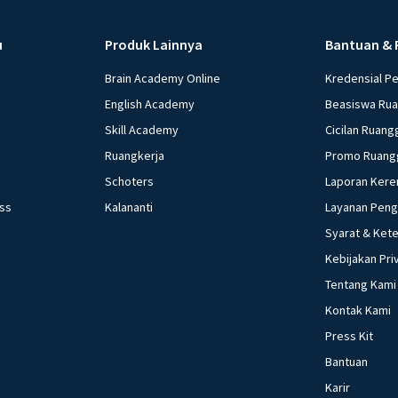
u
Produk Lainnya
Bantuan & 
Brain Academy Online
Kredensial P
English Academy
Beasiswa Ru
Skill Academy
Cicilan Ruang
Ruangkerja
Promo Ruang
Schoters
Laporan Kere
ess
Kalananti
Layanan Pen
Syarat & Ket
Kebijakan Pri
Tentang Kami
Kontak Kami
Press Kit
Bantuan
Karir