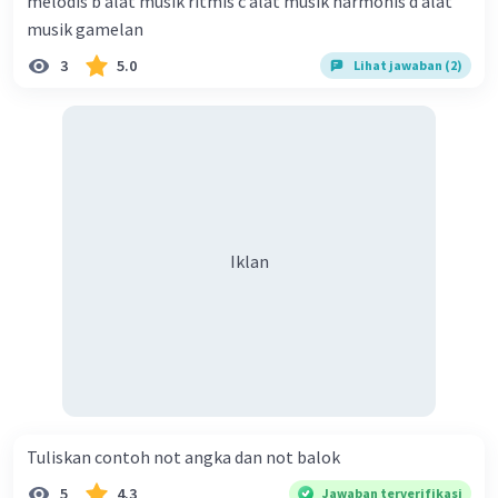
melodis b alat musik ritmis c alat musik harmonis d alat
musik gamelan
3
5.0
Lihat jawaban (2)
Iklan
Tuliskan contoh not angka dan not balok​
5
4.3
Jawaban terverifikasi