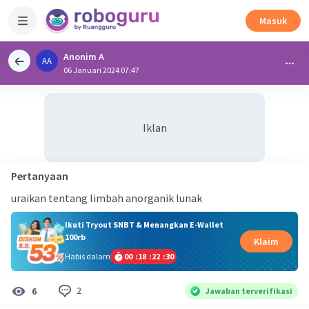
Masuk
Anonim A
AA
06 Januari 2024 07:47
Iklan
Pertanyaan
uraikan tentang limbah anorganik lunak
Ikuti Tryout SNBT & Menangkan E-Wallet
100rb
Klaim
Habis dalam
00
:
18
:
22
:
30
2
6
Jawaban terverifikasi