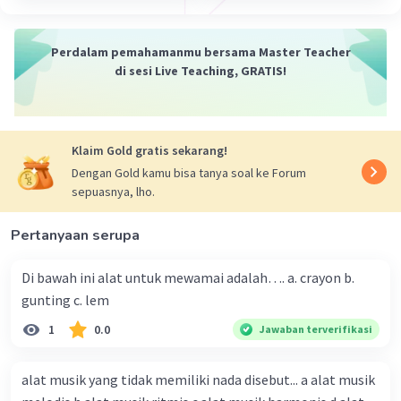
·
0.0
(
0
)
Balas
Beri Rating
Perdalam pemahamanmu bersama Master Teacher
di sesi Live Teaching, GRATIS!
Klaim Gold gratis sekarang!
Dengan Gold kamu bisa tanya soal ke Forum
sepuasnya, lho.
Pertanyaan serupa
Di bawah ini alat untuk mewamai adalah…. a. crayon b.
gunting c. lem
1
0.0
Jawaban terverifikasi
alat musik yang tidak memiliki nada disebut... a alat musik