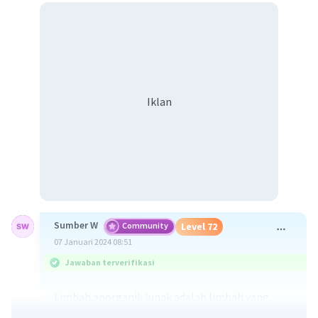
Iklan
Sumber W
Community
Level 72
07 Januari 2024 08:51
Jawaban terverifikasi
Limbah anorganik lunak adalah limbah yang
dihasilkan dari bahan-bahan non-hayati, berupa