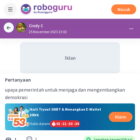
Masuk
Cindy C
25 November 2023 23:02
Iklan
Pertanyaan
upaya pemerintah untuk menjaga dan mengembangkan
demokrasi
Ikuti Tryout SNBT & Menangkan E-Wallet
100rb
Klaim
Habis dalam
01
:
11
:
53
:
34
2
1
Jawaban terverifikasi