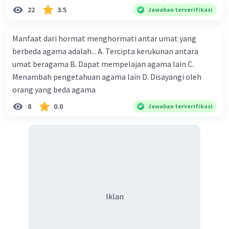
kekuasaan, serta perlindungan terhadap
22
3.5
Jawaban terverifikasi
kebebasan berpendapat dan berserikat.
Melakukan Pemilihan Umum yang Adil dan
Manfaat dari hormat menghormati antar umat yang
Transparan
: Pemilihan umum yang bebas, adil,
berbeda agama adalah... A. Tercipta kerukunan antara
dan transparan adalah fondasi dari sistem
demokrasi. Pemerintah harus memastikan
umat beragama B. Dapat mempelajan agama lain C.
bahwa setiap warga negara memiliki hak yang
Menambah pengetahuan agama lain D. Disayangi oleh
sama untuk memilih dan dipilih, serta
orang yang beda agama
memastikan bahwa proses pemilihan umum
8
0.0
Jawaban terverifikasi
berjalan secara adil dan transparan.
Mendorong Partisipasi Masyarakat
:
Pemerintah harus mendorong partisipasi aktif
masyarakat dalam proses politik dan
pengambilan keputusan. Ini dapat dilakukan
melalui penyelenggaraan forum-forum
partisipatif, dialog publik, serta pemberdayaan
Iklan
masyarakat untuk terlibat dalam kegiatan
politik dan sosial.
Menjamin Kebebasan Pers dan Media
: