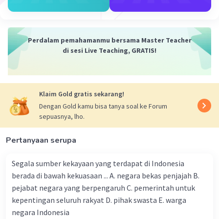
·
0.0
(
0
)
Balas
Beri Rating
Nanda R
Community
Level 89
Perdalam pemahamanmu bersama Master Teacher
23 Maret 2024 09:24
di sesi Live Teaching, GRATIS!
Jawaban terverifikasi
Iklan
Pemerintah memiliki beragam upaya untuk
Klaim Gold gratis sekarang!
menjaga dan mengembangkan demokrasi di
Dengan Gold kamu bisa tanya soal ke Forum
suatu negara. Beberapa upaya yang umum
sepuasnya, lho.
dilakukan oleh pemerintah untuk tujuan ini
antara lain:
Pertanyaan serupa
Menegakkan Prinsip-prinsip Demokrasi dalam
Konstitusi
: Pemerintah bertanggung jawab
Segala sumber kekayaan yang terdapat di Indonesia
untuk memastikan bahwa prinsip-prinsip
berada di bawah kekuasaan ... A. negara bekas penjajah B.
demokrasi tercermin dalam konstitusi negara.
pejabat negara yang berpengaruh C. pemerintah untuk
Hal ini mencakup hak asasi manusia, pemilihan
kepentingan seluruh rakyat D. pihak swasta E. warga
umum yang bebas dan adil, pemisahan
negara Indonesia