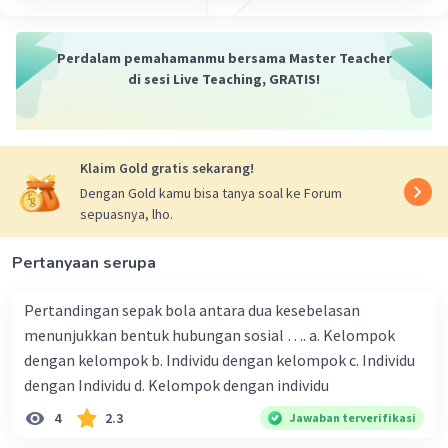
Meningkatkan pemahaman dan
kesadaran masyarakat tentang
Perdalam pemahamanmu bersama Master Teacher
pentingnya budaya lokal.
di sesi Live Teaching, GRATIS!
Melestarikan dan mengembangkan
budaya lokal.
Mempromosikan budaya lokal kepada
masyarakat dunia.
Klaim Gold gratis sekarang!
Dengan Gold kamu bisa tanya soal ke Forum
Upaya eksternal
sepuasnya, lho.
Upaya eksternal adalah upaya yang dilakukan
oleh masyarakat dan pemerintah suatu negara
Pertanyaan serupa
untuk membangun dialog dan kerjasama budaya
dengan negara lain. Upaya-upaya ini dapat
Pertandingan sepak bola antara dua kesebelasan
dilakukan melalui berbagai cara, seperti:
menunjukkan bentuk hubungan sosial …. a. Kelompok
dengan kelompok b. Individu dengan kelompok c. Individu
Membangun hubungan diplomatik
dengan Individu d. Kelompok dengan individu
dengan negara lain.
4
2.3
Jawaban terverifikasi
Meningkatkan kerja sama di bidang
budaya.