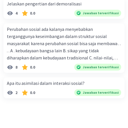
Jelaskan pengertian dari demoralisasi
Upaya-upaya tersebut perlu dilakukan secara
berkelanjutan agar budaya lokal dapat tetap
4
0.0
Jawaban terverifikasi
lestari dan berkembang di tengah arus
globalisasi budaya.
Perubahan sosial ada kalanya menyebabkan
terganggunya keseimbangan dalam struktur sosial
·
0.0
(
0
)
Balas
Beri Rating
masyarakat karena perubahan sosial bisa saja membawa . .
. . A . kebudayaan bangsa lain B. sikap yang tidak
Kayla A
diharapkan dalam kebudayaan tradisional C. nilai-nilai,
Level 14
21 November 2023 12:28
sikap, dan pola . perilaku yang berbeda D. tidak sesuai
8
0.0
Jawaban terverifikasi
dengan kebudayaan masyarakat setempat
Jawaban terverifikasi
Apa itu asimilasi dalam interaksi sosial?
Globalisasi budaya adalah penyebaran budaya
Iklan
suatu negara ke negara lain. Globalisasi budaya
2
0.0
Jawaban terverifikasi
juga dapat memberikan dampak positif dan
negatif yaitu :
Dampak Positif :
- Berkembangnya ilmu pengetahuan dan
teknologi sehingga dapat memberikan