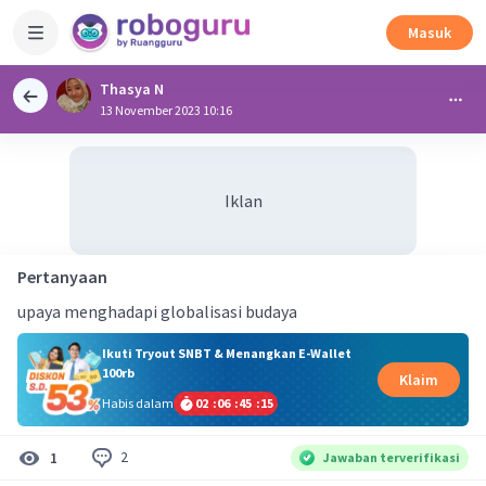
Masuk
Thasya N
13 November 2023 10:16
Iklan
Pertanyaan
upaya menghadapi globalisasi budaya
Ikuti Tryout SNBT & Menangkan E-Wallet
100rb
Klaim
Habis dalam
02
:
06
:
45
:
15
2
1
Jawaban terverifikasi