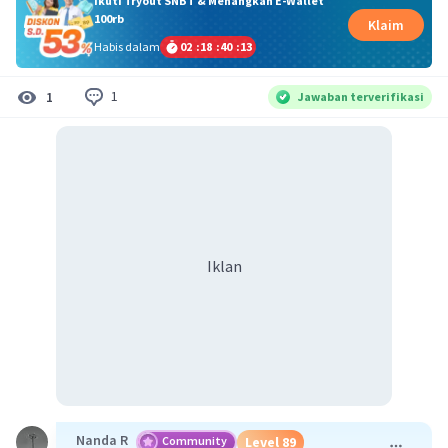
Ikuti Tryout SNBT & Menangkan E-Wallet
100rb
Klaim
Habis dalam
02
:
18
:
40
:
13
1
1
Jawaban terverifikasi
Iklan
Nanda R
Community
Level 89