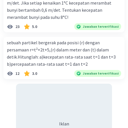
m/det. Jika setiap kenaikan 1°C kecepatan merambat
bunyi bertambah 0,6 m/det. Tentukan kecepatan
merambat bunyi pada suhu 8°C!
23
5.0
Jawaban terverifikasi
sebuah partikel bergerak pada posisi (r) dengan
persamaan r=t²+2t+5,(r) dalam meter dan (t) dalam
detik.Hitunglah: a)kecepatan rata-rata saat t=1 dan t=3
b)percepaatan rata-rata saat t=1 dan t=2
12
3.0
Jawaban terverifikasi
Iklan