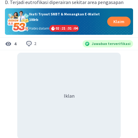
D. Terjadi eutrofikasi diperairan sekitar area pengasapan
Ikuti Tryout SNBT & Menangkan E-Wallet
100rb
Klaim
Habis dalam
02
:
21
:
31
:
04
2
4
Jawaban terverifikasi
Iklan