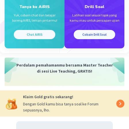
19 April 2024 16:38
Tanya ke AiRIS
Drill Soal
Terimakasih
Yuk, cobain chat dan belajar
Latihan soal sesuai topik yang
bareng AiRIS, teman pintarmu!
kamu mau untuk persiapan ujian
Chat AiRIS
Cobain Drill Soal
Naufal A
Level 54
20 April 2024 03:58
B. Nyamuk yang tidak mati jadi lebih resisten
Perdalam pemahamanmu bersama Master Teacher
Iklan
·
0.0
(
0
)
Balas
Beri Rating
di sesi Live Teaching, GRATIS!
Klaim Gold gratis sekarang!
Dengan Gold kamu bisa tanya soal ke Forum
sepuasnya, lho.