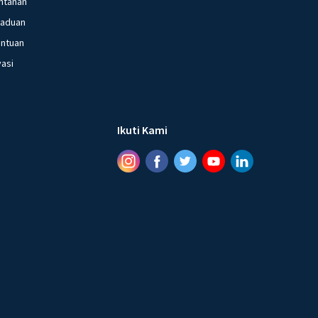
ntanan
gaduan
entuan
vasi
Ikuti Kami