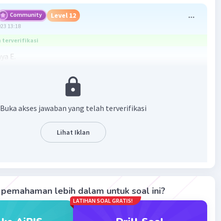
Community
Level 12
023 13:18
terverifikasi
ya E.
nggaran dapat ditutup dengan sumber pembiayaan dalam
sumber pembiayaan luar negeri.
fisit anggaran, pinjaman luar negeri tidak dicatat sebagai
enerimaan melainkan sebagai sumber pembiayaan
Buka akses jawaban yang telah terverifikasi
·
0.0
(
0
)
Balas
ating
Lihat Iklan
pemahaman lebih dalam untuk soal ini?
LATIHAN SOAL GRATIS!
Iklan