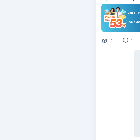
Ikuti T
Habis d
1
1