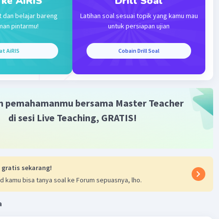
 ke AiRIS
Drill Soal
t dan belajar bareng
Latihan soal sesuai topik yang kamu mau
man pintarmu!
untuk persiapan ujian
at AiRIS
Cobain Drill Soal
m pemahamanmu bersama Master Teacher
di sesi Live Teaching, GRATIS!
 gratis sekarang!
d kamu bisa tanya soal ke Forum sepuasnya, lho.
a