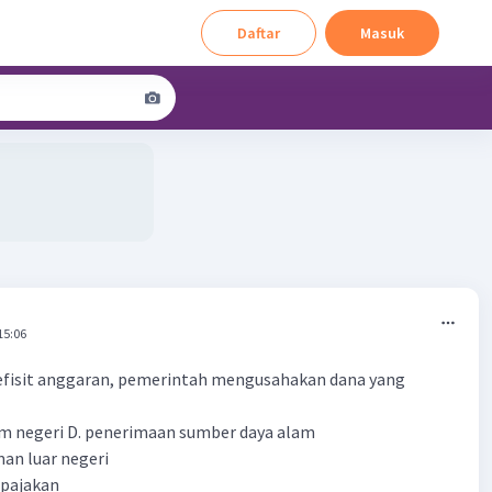
Daftar
Masuk
15:06
fisit anggaran, pemerintah mengusahakan dana yang
am negeri D. penerimaan sumber daya alam
aman luar negeri
rpajakan