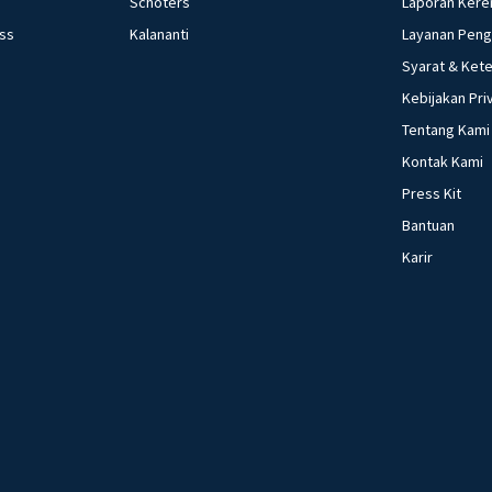
Schoters
Laporan Kere
ess
Kalananti
Layanan Pen
Syarat & Ket
Kebijakan Pri
Tentang Kami
Kontak Kami
Press Kit
Bantuan
Karir