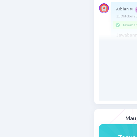
Arbian M
11 Oktober 2
Jawaban 
Jawabann
Defisit a
negeri + 
Ketika de
sumber p
Beri R
Mau 