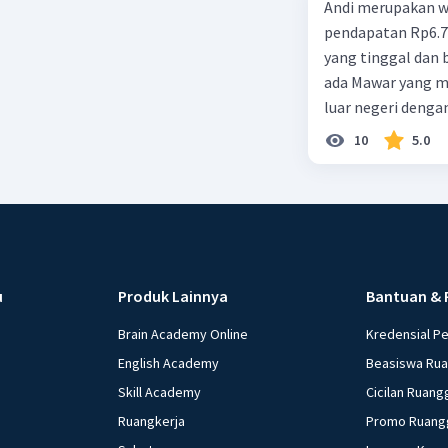
Andi merupakan wa
pendapatan Rp6.700.000,00. Sementara Lula merupakan warga negara asing
yang tinggal dan bekerja di Indonesia dengan pendapata
ada Mawar yang merupakan warga negara I
luar negeri denga
10
5.0
u
Produk Lainnya
Bantuan & 
Brain Academy Online
Kredensial P
English Academy
Beasiswa Ru
Skill Academy
Cicilan Ruang
Ruangkerja
Promo Ruang