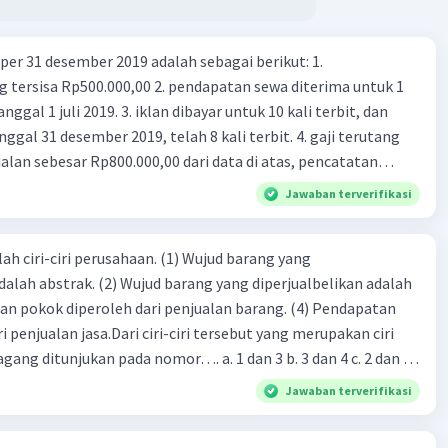
er 31 desember 2019 adalah sebagai berikut: 1.
00,00 2. pendapatan sewa diterima untuk 1
 iklan dibayar untuk 10 kali terbit, dan
gal 31 desember 2019, telah 8 kali terbit. 4. gaji terutang
alan sebesar Rp800.000,00 dari data di atas, pencatatan
ng benar adalah ....
Jawaban terverifikasi
ah ciri-ciri perusahaan. (1) Wujud barang yang
dalah abstrak. (2) Wujud barang yang diperjualbelikan adalah
atan pokok diperoleh dari penjualan barang. (4) Pendapatan
i penjualan jasa.Dari ciri-ciri tersebut yang merupakan ciri
gang ditunjukan pada nomor…. a. 1 dan 3 b. 3 dan 4 c. 2 dan 3
4
Jawaban terverifikasi