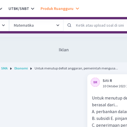
UTBK/SNBT
Produk Ruangguru
Iklan
SMA
Ekonomi
Untuk menutup defisit anggaran, pemerintah mengusa...
Siti R
10 Oktober 2023 
Untuk menutup de
berasal dari....
A. perbankan dal
B. subsidi E. pinj
C. penerimaan pe