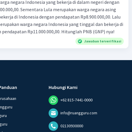
rga negara Indonesia yang bekerja di dalam negeri dengan
n Rp8.900.000,00. Lalu
ndonesia yang tinggal dan bekerja di
n pendapatan Rp11.000.000,00. Hitunglah PNB (GNP) nya!
Jawaban terverifikasi
Panduan
Hubungi Kami
erusahaan
+62 815-7441-0000
angguru
info@ruangguru.com
guru
guru
02130930000