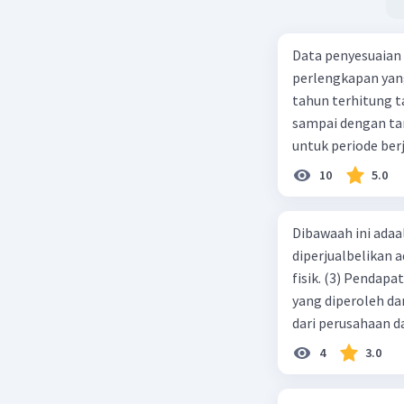
Data penyesuaian p
perlengkapan yang tersisa Rp500.0
tahun terhitung tanggal 1 juli 2019. 3.
sampai dengan tang
untuk periode berj
jurnal pembalik ya
10
5.0
Dibawaah ini adaal
diperjualbelikan a
fisik. (3) Pendap
yang diperoleh dar
dari perusahaan da
d. 1 dan 2 e. 2 dan 
4
3.0