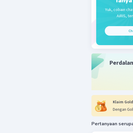
Tanya
Yuk, cobain cha
AiRIS, te
Ch
Perdala
Klaim Gold
Dengan Gol
Pertanyaan serup