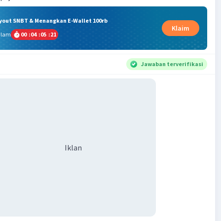
ryout SNBT & Menangkan E-Wallet 100rb
Klaim
alam
00
:
04
:
05
:
21
Jawaban terverifikasi
Iklan