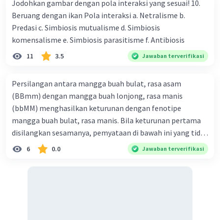
dan air yang ada di sekitar kita.
Jodohkan gambar dengan pola interaksi yang sesuai! 10.
Beruang dengan ikan Pola interaksi a. Netralisme b.
·
0.0
(
0
)
Balas
Beri Rating
Predasi c. Simbiosis mutualisme d. Simbiosis
komensalisme e. Simbiosis parasitisme f. Antibiosis
Efelix D
Level 1
11
3.5
Jawaban terverifikasi
03 Juni 2024 14:22
Peristiwa di teluk minamata disebabkan oleh
Persilangan antara mangga buah bulat, rasa asam
·
0.0
(
0
)
Balas
Beri Rating
(BBmm) dengan mangga buah lonjong, rasa manis
(bbMM) menghasilkan keturunan dengan fenotipe
mangga buah bulat, rasa manis. Bila keturunan pertama
disilangkan sesamanya, pemyataan di bawah ini yang tidak
benar mengenai keturunan yang dihasilkan dari
6
0.0
Jawaban terverifikasi
persilangan terse but adalah ... A. dihasilkan sembilan
mangga buah bulat, rasa mants B. dihasilkan tiga mangga
buah lonjong, rasa asam C. dihasi lkan tiga mangga buah
bulat, rasa manis D. dihasi lkan tiga mangga buah bulat,
rasa asam