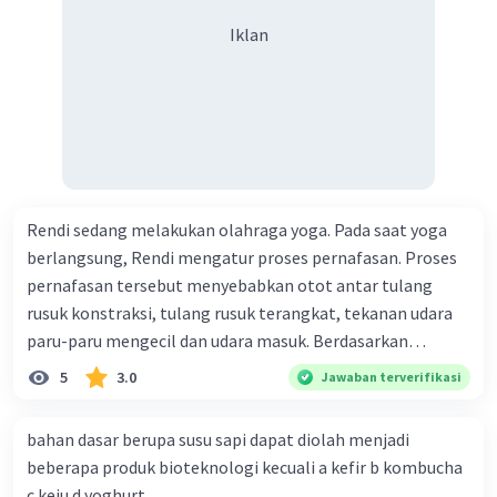
Iklan
Rendi sedang melakukan olahraga yoga. Pada saat yoga
berlangsung, Rendi mengatur proses pernafasan. Proses
pernafasan tersebut menyebabkan otot antar tulang
rusuk konstraksi, tulang rusuk terangkat, tekanan udara
paru-paru mengecil dan udara masuk. Berdasarkan
informasi tersebut, dapat disimpulkan bahwa Rendi
5
3.0
Jawaban terverifikasi
sedang melakukan proses pernafasan....
bahan dasar berupa susu sapi dapat diolah menjadi
beberapa produk bioteknologi kecuali a kefir b kombucha
c keju d yoghurt