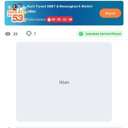
Ikuti Tryout SNBT & Menangkan E-Wallet
100rb
Klaim
Habis dalam
00
:
05
:
15
:
48
3
23
Jawaban terverifikasi
Iklan