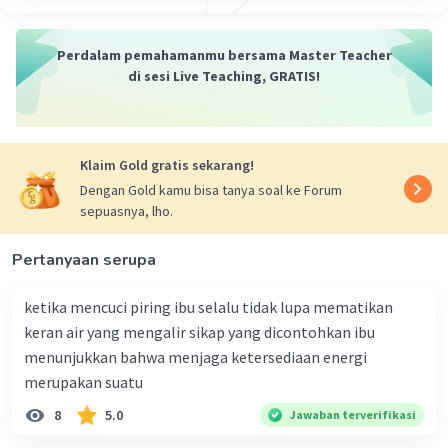
·
0.0
(
0
)
Balas
Beri Rating
Perdalam pemahamanmu bersama Master Teacher
di sesi Live Teaching, GRATIS!
Klaim Gold gratis sekarang!
Dengan Gold kamu bisa tanya soal ke Forum
sepuasnya, lho.
Pertanyaan serupa
ketika mencuci piring ibu selalu tidak lupa mematikan
keran air yang mengalir sikap yang dicontohkan ibu
menunjukkan bahwa menjaga ketersediaan energi
merupakan suatu
8
5.0
Jawaban terverifikasi