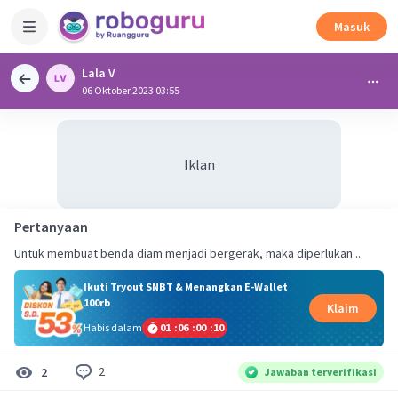
Masuk
Lala V
06 Oktober 2023 03:55
Iklan
Pertanyaan
Untuk membuat benda diam menjadi bergerak, maka diperlukan ...
Ikuti Tryout SNBT & Menangkan E-Wallet
100rb
Klaim
Habis dalam
01
:
06
:
00
:
09
2
2
Jawaban terverifikasi