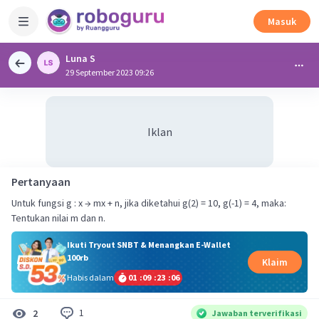
Masuk
Luna S
29 September 2023 09:26
Iklan
Pertanyaan
Untuk fungsi g : x → mx + n, jika diketahui g(2) = 10, g(-1) = 4, maka:
Tentukan nilai m dan n.
Ikuti Tryout SNBT & Menangkan E-Wallet
100rb
Klaim
Habis dalam
01
:
09
:
23
:
05
1
2
Jawaban terverifikasi