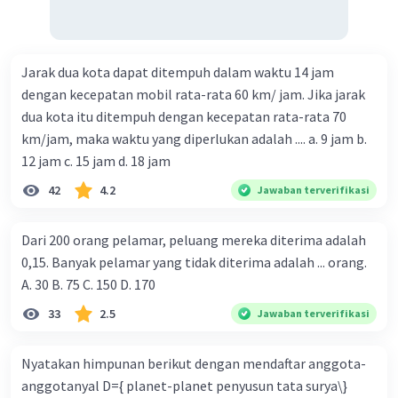
Jarak dua kota dapat ditempuh dalam waktu 14 jam
dengan kecepatan mobil rata-rata 60 km/ jam. Jika jarak
dua kota itu ditempuh dengan kecepatan rata-rata 70
km/jam, maka waktu yang diperlukan adalah .... a. 9 jam b.
12 jam c. 15 jam d. 18 jam
42
4.2
Jawaban terverifikasi
Dari 200 orang pelamar, peluang mereka diterima adalah
0,15. Banyak pelamar yang tidak diterima adalah ... orang.
A. 30 B. 75 C. 150 D. 170
33
2.5
Jawaban terverifikasi
Nyatakan himpunan berikut dengan mendaftar anggota-
anggotanyal D={ planet-planet penyusun tata surya\}