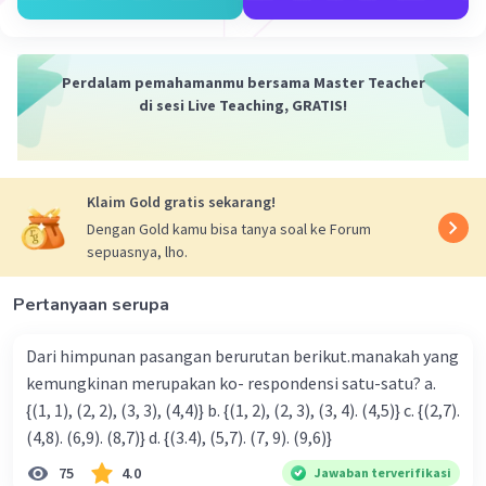
·
2.0
(
1
)
Balas
Beri Rating
Perdalam pemahamanmu bersama Master Teacher
di sesi Live Teaching, GRATIS!
Klaim Gold gratis sekarang!
Iklan
Dengan Gold kamu bisa tanya soal ke Forum
sepuasnya, lho.
Pertanyaan serupa
Dari himpunan pasangan berurutan berikut.manakah yang
kemungkinan merupakan ko- respondensi satu-satu? a.
{(1, 1), (2, 2), (3, 3), (4,4)} b. {(1, 2), (2, 3), (3, 4). (4,5)} c. {(2,7).
(4,8). (6,9). (8,7)} d. {(3.4), (5,7). (7, 9). (9,6)}
75
4.0
Jawaban terverifikasi