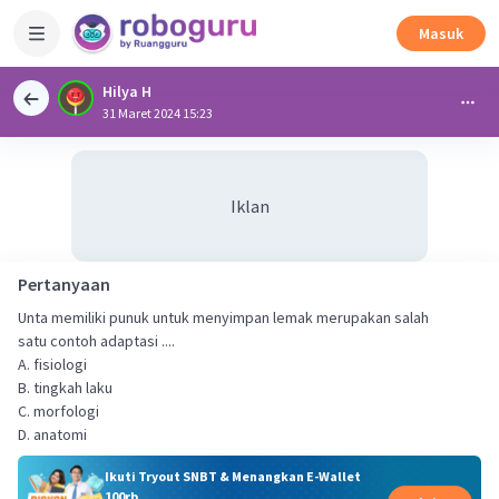
Masuk
Hilya H
31 Maret 2024 15:23
Iklan
Pertanyaan
Unta memiliki punuk untuk menyimpan lemak merupakan salah
satu contoh adaptasi ....
A. fisiologi
B. tingkah laku
C. morfologi
D. anatomi
Ikuti Tryout SNBT & Menangkan E-Wallet
100rb