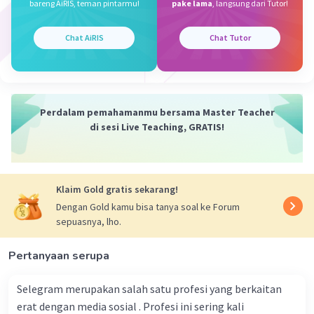
bareng AiRIS, teman pintarmu!
pake lama
, langsung dari Tutor!
pada padang pasir yang gersang dan kering
walaupun kekurangan makanan.
Chat AiRIS
Chat Tutor
·
0.0
(
0
)
Balas
Beri Rating
Dela A
Community
Level 92
Perdalam pemahamanmu bersama Master Teacher
31 Maret 2024 15:24
di sesi Live Teaching, GRATIS!
Jawaban A. Fisiologi
Iklan
Penyimpanan lemak pada punuk unta
Klaim Gold gratis sekarang!
merupakan salah satu fungsi
Dengan Gold kamu bisa tanya soal ke Forum
dari organ tubuhnya yang tidak bisa kita amati
sepuasnya, lho.
dari luar, sehingga
tergolong ke dalam adaptasi fisiologi.
Pertanyaan serupa
·
0.0
(
0
)
Balas
Beri Rating
Selegram merupakan salah satu profesi yang berkaitan
erat dengan media sosial . Profesi ini sering kali