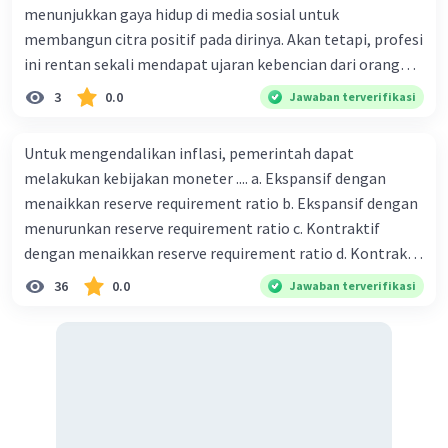
menunjukkan gaya hidup di media sosial untuk
membangun citra positif pada dirinya. Akan tetapi, profesi
ini rentan sekali mendapat ujaran kebencian dari orang
yang tidak dikenal di media sosial. Bentuk pelanggaran
3
0.0
Jawaban terverifikasi
hak warga negara yang terjadi pada ilustrasi tersebut
adalah ... Question 41Answer a. intoleransi beragama b.
Untuk mengendalikan inflasi, pemerintah dapat
cyberbulling c. diskriminasi d. persekusi e. genosida
melakukan kebijakan moneter .... a. Ekspansif dengan
menaikkan reserve requirement ratio b. Ekspansif dengan
menurunkan reserve requirement ratio c. Kontraktif
dengan menaikkan reserve requirement ratio d. Kontraktif
dengan menurunkan reserve requirement ratio e.
36
0.0
Jawaban terverifikasi
Ekspansif dengan menaikkan tingkat diskonto Bila Bank
Indonesia melakukan kebijakan moneter ekspansif,
ceteris paribus maka .... a. Menimbulkan inflasi di mana
bentuk kurva jumlah uang beredar (penawaran uang) naik
dari kiri bawah ke kanan atas b. Menimbulkan deflasi di
mana bentuk kurva jumlah uang beredar (penawaran