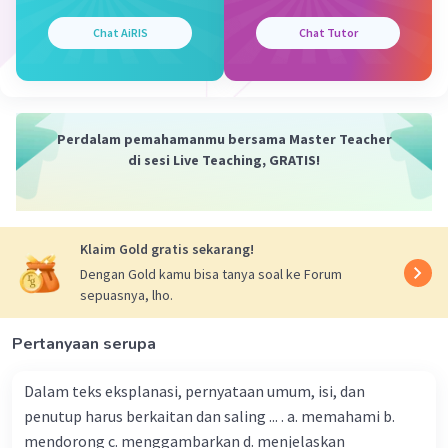
01 Oktober 2023 12:41
Chat AiRIS
Chat Tutor
Jawaban terverifikasi
Unsur-unsur yang terdapat pada sebuah teks fiksi
adalah:
Iklan
Perdalam pemahamanmu bersama Master Teacher
di sesi Live Teaching, GRATIS!
d.tema,latar,amanat,penokohan
·
0.0
(
0
)
Balas
Beri Rating
Klaim Gold gratis sekarang!
Dengan Gold kamu bisa tanya soal ke Forum
sepuasnya, lho.
Pertanyaan serupa
Dalam teks eksplanasi, pernyataan umum, isi, dan
penutup harus berkaitan dan saling ... . a. memahami b.
mendorong c. menggambarkan d. menjelaskan