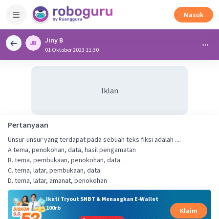
Masuk
Jiny B
01 Oktober 2023 11:30
Iklan
Pertanyaan
Unsur-unsur yang terdapat pada sebuah teks fiksi adalah ....
A tema, penokohan, data, hasil pengamatan
B. tema, pembukaan, penokohan, data
C. tema, latar, pembukaan, data
D. tema, latar, amanat, penokohan
Ikuti Tryout SNBT & Menangkan E-Wallet
100rb
Klaim