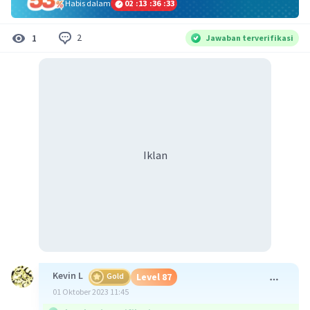
Habis dalam
02
:
13
:
36
:
33
2
1
Jawaban terverifikasi
Iklan
Kevin L
Gold
Level 87
01 Oktober 2023 11:45