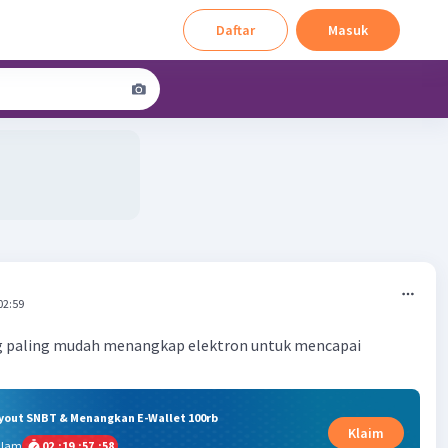
Daftar
Masuk
02:59
ng paling mudah menangkap elektron untuk mencapai
ryout SNBT & Menangkan E-Wallet 100rb
Klaim
alam
02
:
19
:
57
:
57