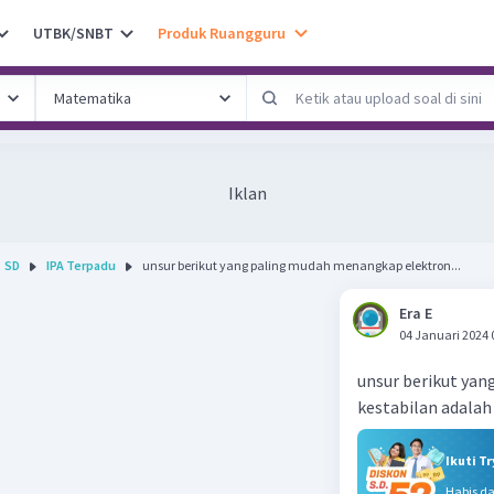
UTBK/SNBT
Produk Ruangguru
Iklan
SD
IPA Terpadu
unsur berikut yang paling mudah menangkap elektron...
Era E
04 Januari 2024 
unsur berikut ya
kestabilan adalah
Ikuti T
Habis d