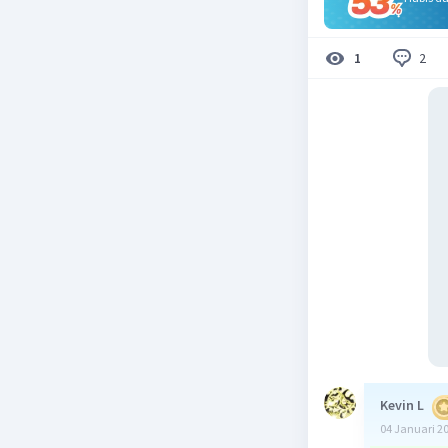
2
1
Kevin L
04 Januari 2