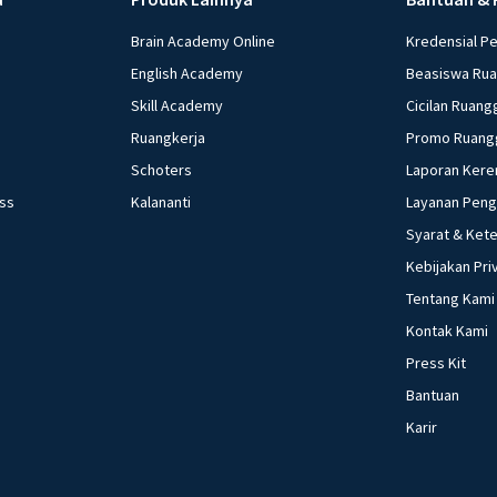
Brain Academy Online
Kredensial P
English Academy
Beasiswa Ru
Skill Academy
Cicilan Ruang
Ruangkerja
Promo Ruang
Schoters
Laporan Kere
ess
Kalananti
Layanan Pen
Syarat & Ket
Kebijakan Pri
Tentang Kami
Kontak Kami
Press Kit
Bantuan
Karir