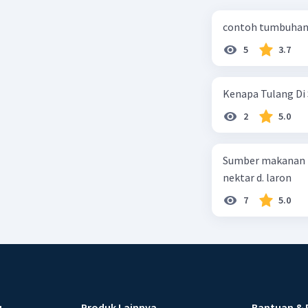
contoh tumbuhan 
5
3.7
Kenapa Tulang Di 
2
5.0
Sumber makanan kupu-kupu dewa
nektar d. laron
7
5.0
u
Produk Lainnya
Bantuan & 