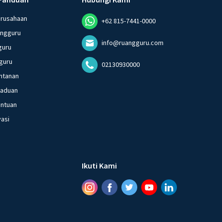
erusahaan
+62 815-7441-0000
angguru
info@ruangguru.com
guru
guru
02130930000
ntanan
gaduan
entuan
vasi
Ikuti Kami