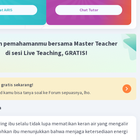
·
0.0
(
0
)
Balas
ating
at AiRIS
Chat Tutor
Community
Level 72
024 06:44
m pemahamanmu bersama Master Teacher
terverifikasi
di sesi Live Teaching, GRATIS!
g paling cenderung mudah menangkap elektron adalah ₉F
Iklan
sur F memiliki kelektronegatifan paling besar.
 gratis sekarang!
·
0.0
(
0
)
Balas
ating
d kamu bisa tanya soal ke Forum sepuasnya, lho.
a
ring ibu selalu tidak lupa mematikan keran air yang mengalir
tohkan ibu menunjukkan bahwa menjaga ketersediaan energi