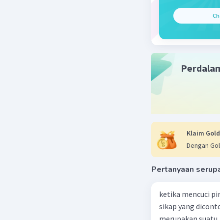
Beri R
Ch
Sumber W
04 Januari 2
Perdala
Jawaban 
Unsur yan
karena un
Klaim Gold
Beri R
Dengan Gol
Pertanyaan serup
ketika mencuci pi
sikap yang dicon
merupakan suatu