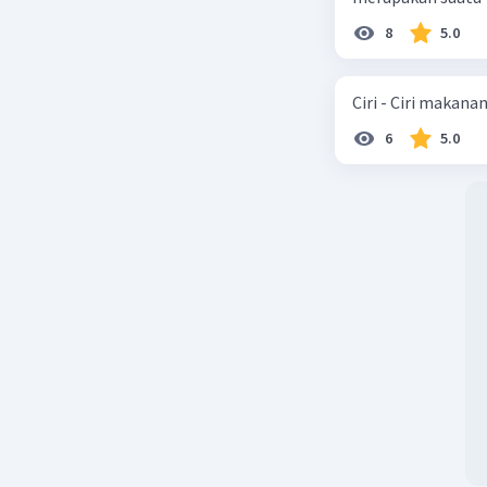
8
5.0
Ciri - Ciri makana
6
5.0