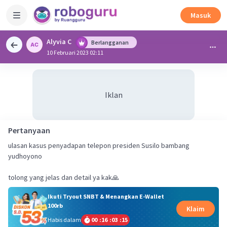
Masuk
Alyvia C
Berlangganan
10 Februari 2023 02:11
Iklan
Pertanyaan
ulasan kasus penyadapan telepon presiden Susilo bambang
yudhoyono
tolong yang jelas dan detail ya kak🙏
Ikuti Tryout SNBT & Menangkan E-Wallet
100rb
Klaim
Habis dalam
00
:
16
:
03
:
15