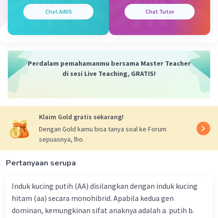
Jadi , luas permukaan limas adalah 5.264cm²
Chat AiRIS
Chat Tutor
Perdalam pemahamanmu bersama Master Teacher
di sesi Live Teaching, GRATIS!
·
0.0
(
0
)
Balas
Beri Rating
Klaim Gold gratis sekarang!
Dengan Gold kamu bisa tanya soal ke Forum
sepuasnya, lho.
N. A
Community
Level 100
29 Januari 2024 04:58
Pertanyaan serupa
Jawaban terverifikasi
Induk kucing putih (AA) disilangkan dengan induk kucing
Jawaban yang tepat adalah
5.264 cm²
.
hitam (aa) secara monohibrid. Apabila kedua gen
Iklan
dominan, kemungkinan sifat anaknya adalah a. putih b.