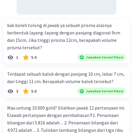
segitiga tersebut adalah:
½ × p
× √((l
/2)² + t
²)
al
al
l
Karena (a/b)² = a²/b², maka:
= ½ × p
× √(l
²/4 + t
²)
kak boleh tolong di jawab ya sebuah prisma alasnya
al
al
l
berbentuk layang-layang dengan panjang diagonal 9cm
Sama halnya dengan segitiga kedua. Segitiga
dan 15cm. Jika tinggi prisma 12cm, berapakah volume
tersebut ialah segitiga yang melekat dengan sisi
prisma tersebut?
lebar alas limas. Sehingga, panjang sisi alas
1
5.0
Jawaban terverifikasi
segitiga tersebut adalah lebar alas limas. Lalu
untuk mencari tinggi segitiga tersebut, kita bisa
Terdapat sebuah balok dengan panjang 10 cm, lebar 7 cm,
bayangkan sebagai sisi miring dari segitiga siku-
dan tinggi 11 cm. Berapakah volume balok tersebut?
siku yang panjang alasnya adalah panjang alas
limas
dibagi dua
, dan tingginya ialah tinggi
3
5.0
Jawaban terverifikasi
limas.
Maka, luas segitiga tersebut adalah:
Mau untung 10.000 gold? Silahkan jawab 12 pertanyaan ini.
½ × l
× √((p
/2)² + t
²)
al
al
l
❗️Jawab pertanyaan dengan pembahasan ❗️ 1. Penamaan
= ½ × l
× √(p
²/4 + t
²)
al
al
l
bilangan dari 5.816 adalah ... 2. Penamaan bilangan dari
4.972 adalah ... 3. Tuliskan lambang bilangan dari tiga ribu
Sekarang, kita tinggal menggabungkan