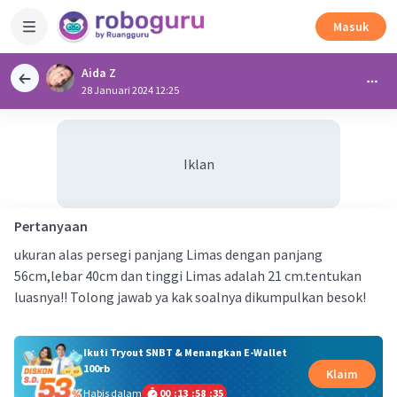
Masuk
Aida Z
28 Januari 2024 12:25
Iklan
Pertanyaan
ukuran alas persegi panjang Limas dengan panjang
56cm,lebar 40cm dan tinggi Limas adalah 21 cm.tentukan
luasnya!! Tolong jawab ya kak soalnya dikumpulkan besok!
Ikuti Tryout SNBT & Menangkan E-Wallet
100rb
Klaim
Habis dalam
00
:
13
:
58
:
34